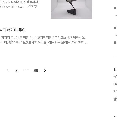
학 도시 대전'..
워크샵​아이디어에서 시작품까지!
ail.com010-5455-오팔구칠​
■
 생명입니다.전통적인 방식의 개
e) 기술의 결합으로 개발 지식이
수 있는 시대가 되었습니다.AI
코드 툴과 생성형 AI를 활용한
■
+ 과학카페 쿠아
절감 가능고객가치 검증 가능한 최
..
과학카페 #쿠아, 완벽한 #주말 #과학여행 #추천코스 🚀안녕하세요!
니다. 👋"대전은 노잼도시?" 아니요, 아는 만큼 보이는 '꿀잼 과학도
■
은 평소 과학에 관심이 많으신가요?평소에는 철통 보안으로 굳게 닫혀
실, 알고 계셨나요? 연구소에서 실제 연구 현장을 체험하고, 연구단
커피 한 잔. ☕️오늘은 실패 없는 대전 과학여행 당일치기 코스를 완벽
 🔬▲ 대덕연구단지..
T
4
5
···
89
독
En
기
한