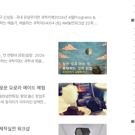
. 점점 삶이 참 녹녹치 않다는 걸 깨닫게 된다.아들이 보고 싶네.
유성구 신성동 · 국내 유일무이한 과학카페2026년 4월Programs &
■
학하는 예술가, 예술하는 과학자04/04 (토) AM놀만워크샵 22회 —
 — 나만의 에이전트 오픈클로04/11 (토) AM꼬마우주인 23회 —
코리아 2026 — Moon Walk04/11 (토) PM매월체험 — 예술가
-라우셔 진동 반응04/18 (토) 종일꿈돌이과학열차 — 사이언스 캠프
 전 연령대 권장)일정 : 2026
 예술하는 과학자》는 과학과 예술의
와 과정을 전시하는 프로젝트입니
나는 지점을 ‘결합’이아닌 사고 방
데이(Pi-Day) 기념 이벤트 (6
이데이 기념 이벤트(기념품 증정)1.
비로운 오로라 에이드 체험
와 청소년들을 위한 천문/우주 강
 숯골원냉면특징: 평양 출신 창업주
육수와 동치미가 어우러진 담백한
가성비: 천리집특징: 직접 만든
천: 순대국밥을 주문하면 내장과
.3. 정갈한 감성 한 끼: 종달
■
 맛집입니다.추천: 깊은 풍미의
)제작실전 워크샵
학을 맛보는 시간, '카페 쿠아