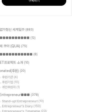
구독하기
업가정신 세계일주
(883)
■■■■■■■■■■
(12)
페 쿠아 (QUA)
(75)
■■■■■■■■■■■
(8)
ET프로젝트 소개
(10)
onated(후원)
(20)
후원기관
(6)
후원기업
(10)
개인후원자
(1)
Entrepreneur■■■
(378)
Stand-up! Entrepreneur!
(10)
Entrepreneur's Diary
(150)
Entrepreneur's Timetable
(23)