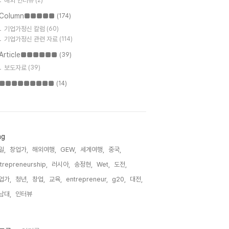
해외 인터뷰
(2)
Column■■■■■
(174)
기업가정신 칼럼
(60)
기업가정신 관련 자료
(114)
Article■■■■■■
(39)
보도자료
(39)
■■■■■■■■■
(14)
ag
일,
창업가,
해외여행,
GEW,
세계여행,
중국,
trepreneurship,
러시아,
송정현,
Wet,
도전,
업가,
청년,
창업,
교육,
entrepreneur,
g20,
대전,
남대,
인터뷰,