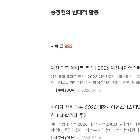
송정현의 변태적 활동
전체 글
883
대전 과학 데이트 코스 | 2026 대전사이언스
대전 과학 데이트 코스 | 2026 대전사이언스페스티벌 + 
하는 커플을 위한 대전 이색 데이트매번 영화관, 카페, 맛
요. 엑스포다리 위에서 과학과 예술이 어우러진 버스킹을 감
카페 쿠아 (QUA)
2026.04.16
는 에이드 한 잔으로 마무리하는 코스. "우리 언제 이런 데
다.📌 커플 맞춤 데이트 코스시간장소무드포인트11:00~
12:30~13:30사이언스 그린파크🍔 캐주얼푸드트럭 존에서 
아이와 함께 가는 2026 대전사이언스페스티벌 
스 + 과학카페 쿠아
아이와 함께 가는 2026 대전사이언스페스티벌 | 가족 나들
아"엄마, 용암이 흘러나와!" — 아이 눈이 반짝이는 대전
다 반복되는 키즈카페 대신, 이번 4월에는 아이와 함께 진
카페 쿠아 (QUA)
2026.04.16