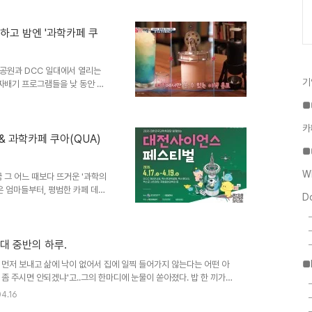
그램 무료에 체험형 콘텐츠가 가
. 축제 후에는 대전 신성동의 과
같은 디저트까지 — 아이가 며
'하고 밤엔 '과학카페 쿠
가족 맞춤 추천 코스 타임테이블시
장VR 체험·로봇 상호작용·드론
공원과 DCC 일대에서 열리는
기
짜배기 프로그램들을 낮 동안 즐
'과학카페 쿠아'를 방문하는 완
■
 과학축제 핵심 프로그램올해 축제
여형 프로그램이 대폭 강화되었습니
카
 아닙니다. 생성형 AI를 활용해
& 과학카페 쿠아(QUA)
기입니다. 특히 거대 AI 모델이
■
보세요.엑스포과학공원 ..
W
 그 어느 때보다 뜨거운 '과학의
은 엄마들부터, 평범한 카페 데이
D
 나들이 코스'를 소개해 드릴게
민국과학축제 #대전사이언스페스티벌
과학축제'가 대전으로 찾아와 '대
 19일(일)까지, DCC 제2전
대 중반의 하루.
니다. 대전사이언스페스티벌 공
■
먼저 보내고 삶에 낙이 없어서 집에 일찍 들어가지 않는다는 어떤 아
하는 2026 대전사이언스페
좀 주시면 안되겠냐'고..그의 한마디에 눈물이 쏟아졌다. 밥 한 끼가
으로도 큰 위로가 되는 장면.가슴이 미어졌다. 나의 슬픔과 고통은 아
4.16
루가 누구에겐 그토록 원하는 절박한 하루일지도 모른다는 생각이 들었