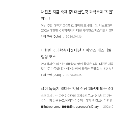
루를 보내보세요. 2026 대전사이언스페스티벌은 전 프로
득해 유아부터 초등 고학년까지 온 가족이 즐길 수 있습니다
학카페 쿠아에서 케이크를 자르면 용암이 흘러나오는 마법 
대전은 지금 축제 중! 대한민국 과학축제 '직관
칠 뒤에도 이야기할 특별한 하루를 만들어 드립니다. 📌 
아'로!
간장소프로그램아이 흥미도10:00~11:30DCC 제2전시
시뮬레이..
이번 주말 대전은 그야말로 과학의 도시입니다. 엑스포과학
2026 대한민국 과학축제와 대전 사이언스 페스티벌의 알
기고, 저녁엔 그 열기를 차분히 갈무리할 수 있는 신성동의 
카페 쿠아 (QUA)
2026.04.16
벽한 1일 코스를 정리해 드립니다. 1. [낮] 놓치면 후회할
는 '인간과 AI의 공존'을 직접 몸으로 체험할 수 있는 참
다.DCC 제2전시장 [AI 프론티어 존]: 단순히 보는 전시가
대한민국 과학축제 x 대전 사이언스 페스티벌 
나만의 과학 예술 작품을 직접 만들고 출력해 보는 체험이 인
힐링 코스
적용된 최신 휴머노이드 로봇과의 대화 섹션은 반드시 들러
안녕하세요! 따스한 봄바람과 함께 찾아온 4월, 대전은 지금
열기'로 가득합니다. 아이와 함께 유익한 주말을 보내고 싶
트에 지친 분들까지 모두를 만족시킬 '지적이고 우아한 대전
카페 쿠아 (QUA)
2026.04.16
요.1. 이번 주말, 대전이 과학의 중심이 됩니다!#대한
#사이언스데이올해는 특별히 국가 대표 행사인 '대한민국 
전 사이언스 페스티벌'과 통합 개최됩니다. 4월 17일(금)부터
삶이 녹녹치 않다는 것을 점점 깨닫게 되는 40
시장과 엑스포과학공원 일대가 거대한 미래 도시로 변신합
쇼츠에서 나는 자연인이다의 에피소드로..남편 보내고 자식 
식 홈페이지대전사이언스페스티벌대한민국 과학축제와 함께
주머니의 말을 듣고.택이가 아주머니에게 '괜찮으시다면 밥 
스티벌 지..
이리도 소중하고 무거웠던가?그저 같이 밥 한 끼 먹는 것만
■Entrepreneur■■■/Entrepreneur's Diary
2026.0
무것도 아닌 것 같았다.우리가 일상에서 누리는 평범한 하