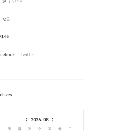
근글
인기글
근댓글
지사항
acebook
Twitter
chives
lendar
2026. 08
일
월
화
수
목
금
토