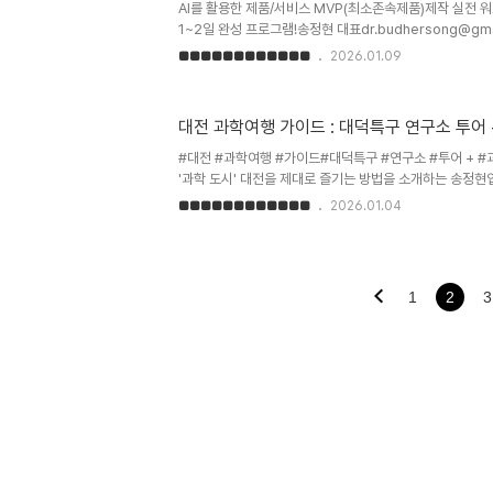
(QUA)'식사 후 5~10분만 걸으면 도착하는 카페 쿠아는 '과
AI를 활용한 제품/서비스 MVP(최소존속제품)제작 실전 
1~2일 완성 프로그램!​​​송정현 대표dr.budhersong@gm
제안 배경 및 필요성🚀 2026년 스타트업 생태계, 속도가
■■■■■■■■■■■■
2026.01.09
발은 너무 느리고 비쌉니다. 이제는 AI와 노코드(No-cod
전무한 예비창업자도 단 하루 만에 자신만의 시제품을 만들 
도구의 발전으로 MVP 제작 방식의 혁신적 변화노코드/로우
대전 과학여행 가이드 : 대덕특구 연구소 투어 
기술 민주화기존 외주 개발 대비 시간과 비용 90% 이상 
단 시간 맞춤형 하드웨어 구현 및 개발(UI/UX 검증까지)​프로
#대전 #과학여행 #가이드#대덕특구 #연구소 #투어 + #
'과학 도시' 대전을 제대로 즐기는 방법을 소개하는 송정현입
시'입니다! 특히 아이와 함께 갈만한 곳을 찾으시나요? 혹
■■■■■■■■■■■■
2026.01.04
있던 대덕특구 내 국가 연구소들이 주말마다 문을 연다는 사
지의 분위기를 고스란히 느낄 수 있는 과학카페에서 맛있는 
하게 정리해 드립니다.​1. 대덕특구 연구기관 주말 개방이란?
1
2
3