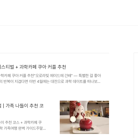
페스티벌 + 과학카페 쿠아 커플 추천
과학카페 쿠아 커플 추천"오로라빛 에이드에 건배" — 특별한 걸 좋아
집의 반복이 지겹다면 이번 4월에는 대전으로 과학 데이트를 떠나보세
상하고, AI 매직쇼에 함께 감탄하고, 하루의 끝은 오로라빛이 일렁이
이트 해봤어?"라는 말이 절로 나올 대전 이색 데이트 플랜을 소개합니
12:30DCC 제2전시장🧠 지적세계과학문화포럼 강연 함께 듣기
야외 점심13:30~15:..
| 가족 나들이 추천 코
이 추천 코스 + 과학카페 쿠
 과학 가족여행 완벽 가이드주말마
짜 과학을 만지고 먹고 느끼는 하