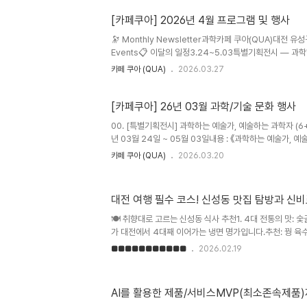
다.부모님과 아들과 나누는 평범한 일상이 너무나도 감사하다
[카페쿠아] 2026년 4월 프로그램 및 행사
🔭 Monthly Newsletter과학카페 쿠아(QUA)대전 
Events📋 이달의 일정3.24~5.03특별기획전시 — 과
케이팝데몬헌터스 과학 해설04/04 (토) PM콰이살롱 1회
카페 쿠아 (QUA)
2026.03.27
별 만드는 레시피 탐구04/11 (토) 낮[후원행사] 유리스나잇
의 아나토미 드로잉04/18 (토) AM케미케미랩 — 브릭스
당일04/18 (토) PM히든피겨스 — ..
[카페쿠아] 26년 03월 과학/기술 문화 행사
00. [특별기획전시] 과학하는 예술가, 예술하는 과학자 (6+,
년 03월 24일 ~ 05월 03일내용 : 《과학하는 예술가,
경계를 보여주는 전시가 아니라, 그 경계가 흔들리는태도
카페 쿠아 (QUA)
2026.03.20
다. 본 전시에서 과학·기술과 예술(만화·일러스트 등)이 만
식의 전도(轉倒)라는 관점에서 탐구하고자 합니다.​​00. 파이
세+ 전 연령대)일정 : 2026년 03월 14일(토) 미션 : 파
대전 여행 필수 코스! 신성동 맛집 탐방과 신
Pi 소수점 자릿수 외우기2. 스톱워치 Pi초 맞추기​​어린이
연/체험01. #꼬마우주인 22회차 : 남극에..
🍽️ 취향대로 고르는 신성동 식사 추천1. 4대 전통의 맛:
가 대전에서 4대째 이어가는 냉면 명가입니다.추천: 꿩 
물냉면과 속이 꽉 찬 왕만두는 필수입니다.2. 인심 넉넉한 
■■■■■■■■■■■
2026.02.19
순대와 내장을 취향껏 골라 먹을 수 있는 국밥집입니다.추
국물이 무한 리필! 서비스로 나오는 신선한 간도 놓치지 마세요
새식당특징: 아기자기한 인테리어에서 즐기는 일본식 가정식
AI를 활용한 제품/서비스MVP(최소존속제품
카레와 바삭한 돈가스는 사진 찍기에도 정말 예쁩니다. 🧪 과