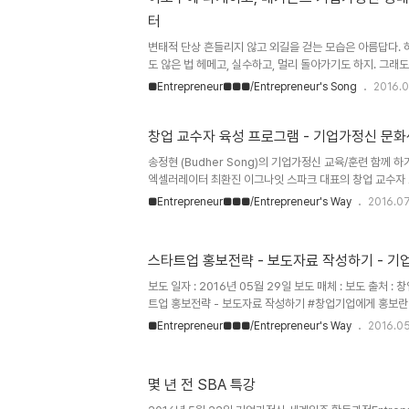
현장에 있으면 문제는 시장이라는 것을, 알만한 사람들은 다
터
기도 하지만, 규모가 적으니 유효소비시장의 규모도 적..
변태적 단상 흔들리지 않고 외길을 걷는 모습은 아름답다. 
도 않은 법 헤메고, 실수하고, 멀리 돌아가기도 하지. 그래도
히고 저기 부딪히고, 이리저리 헤맨 너의 길은 분명 누구보
■Entrepreneur■■■/Entrepreneur's Song
2016.0
은 만큼너는 누구보다도 다른 사람에게 너그러울 수 있을게
드 (Add Budher to your Linked-in / Faceboo
[Entrepreneurial Culture Center] *Homepage : w
창업 교수자 육성 프로그램 - 기업가정신 문
@ECultureCenter*Facebook : 문화센터 / 연극 / 
송정현 (Budher Song)의 기업가정신 교육/훈련 함께 하기
들의 창업과 도전 사례 인터..
엑셀러레이터‬ 최환진 이그나잇 스파크 대표의 창업 교수자 교육 프로그램 EPS-FT1 프로
그램, 내일(7월 5일 18:00)까지 조기 신청 마감하도록 하
■Entrepreneur■■■/Entrepreneur's Way
2016.0
http://goo.gl/forms/PMbcltyUSgqV6kUn2 현
대학교 교수님, 서울과학기술대학교 교수님, 스타트업 대표
계신 다양한 분들이 신청하셨습니다. 많은 분들이 관심을 
스타트업 홍보전략 - 보도자료 작성하기 - 
고 조기 마감하도록 하겠습니다. 창업 및 비지니스 교육자를
교수방법을 학습할 수 있는 좋은 기회입니다. -인원 : 10명
보도 일자 : 2016년 05월 29일 보도 매체 : 보도 출처 
트업 홍보전략 - 보도자료 작성하기 #창업기업에게 홍보란 
팔아야 존재할 수 있다. 팔릴 제품/서비스를 기획하고 만드
■Entrepreneur■■■/Entrepreneur's Way
2016.0
그러나, 실제로 팔릴 제품/서비스를 파는 것은 또 다른 이야
말 대단한 일이다. 여태 나는 이 업계에서 영업을 뛴 적이 없
마케팅이다. 1인 창업가로서 생존을 위한 필수 마케팅 활
몇 년 전 SBA 특강
고 설득하고 지갑을 열도록 할까? 그건 나도 잘 모른다. 그저
에. #가장 기본적인 대중 홍보활동은 언론미디어를 활용하는 