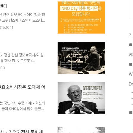
..
화센터
가정신 관련 정보 #이노데이 청중 평
특구 코워킹스페이스인 이노스타트
 개최하는 행사입니다]■ 내용 :
16.10.11
타벅스 커피 상품권 ■ 일정 :
기
y/join_inno ■ 장소 : 대덕테크
대로 593 대덕테크비즈센터) ■ 문
■
터
※ 대덕테크비즈센터의 주차공간이 협소
카
/기업가정신 관련 정보 #국내/외 실
유 행사 FUN 르호봇 :
■
실패 경험 공유 행사 FUN 매경 보도
.03
W
 실패의 날 관련 정보세계 실패의
D
 유효소비시장은 도대체 어
패의 날, 2012년 한국 첫 개최 당
, 문제는 국민의식 수준이야! - 혁신의
 글이 SNS상에서 많이 돌았다.
■
국은 안되는 이유 : 혁신의 유효 소
 없기 때문에 스타트업이 안된다
 글쓴이가 누구인지 잘 모른다.
라는 것은 확실하다. (부럽;;)
사 - 기업가정신 문화센