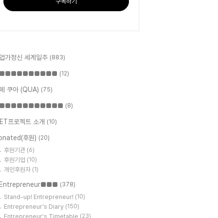
구독하기
업가정신 세계일주
(883)
■■■■■■■■■■
(12)
페 쿠아 (QUA)
(75)
■■■■■■■■■■■
(8)
ET프로젝트 소개
(10)
onated(후원)
(20)
후원기관
(6)
후원기업
(10)
개인후원자
(1)
Entrepreneur■■■
(378)
Stand-up! Entrepreneur!
(10)
Entrepreneur's Diary
(150)
Entrepreneur's Timetable
(23)