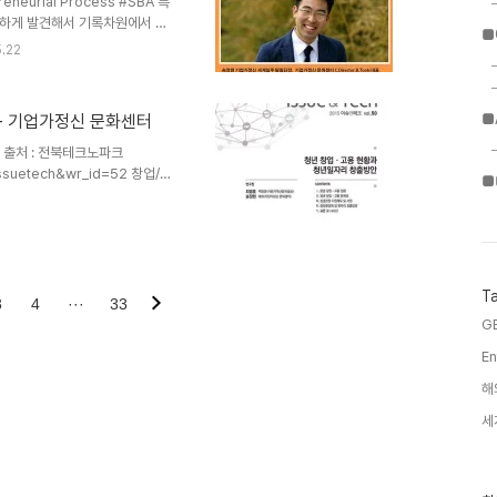
eurial Process #SBA 특
우연하게 발견해서 기록차원에서 업
■
ur Linked-in / Facebook)
.22
] *Homepage :
ebook : 문화센터 / 연극 / 다큐 /
뷰집심장이 원하는 대로 움직여라
■
- 기업가정신 문화센터
북/툴킷 : 비지니스 모델..
도 출처 : 전북테크노파크
=issuetech&wr_id=52 창업/
■
안 Issue & Tech 2015
자 : 최명훈 책임연구원(전북테크
크_vol.50_2015_.pdf
창업·고용 문제점 3. 청년창업 지원제
 시사점 첨부파일 : 이슈앤테크
T
3
4
···
33
G
En
해
세