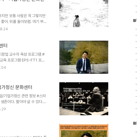
 안다. 애시당초, 규모의 문제이
하지만 보통 사람은 꼭 그렇지만
■
 좋아. 뒤를 돌아보렴. 여기 부딪
다도 넓을 테니까 지나온 길이 넓
8.24
야. 이노우에 다케히코, 베가본
k)기업가정신 문화센터
ww.wet.or.kr*Twitter :
화센터
다큐 / 사진 / 뮤직G20 청년 창업가
창업 교수자 육성 프로그램 ‪#‎
겠습니다.신청 :
7.04
재 KAIST 기술사업화 담당자님, 충남
 등 현업에서 창업교육을 하고
가져주셔서 내일까지만 신청을 받
기업가정신 문화센터
 위한 교육! 수준 높은 다양한
(소그룹으로만 ..
: 창업/기업가정신 관련 정보 #스타
생존이다. 팔아야 살 수 있다.
는 것은 생존을 위한 기본이다.
5.29
기다. 고객의 지갑을 여는 건 정
다. 그러나, 사실 내 모든 활동이
■
동이였다. 고객에게 어떻게 다가가
 늘 최대한 그들이 되는 수 밖
것이다...