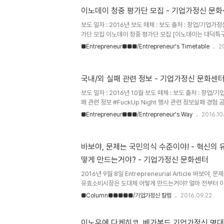
으로 개발된 한글 교육용 어플리케이션 단비(DANBI)를 위해
이노데이 청중 평가단 모집 - 기업가정신 문
보도 일자 : 2016년 보도 매체 : 보도 출처 : 창업/기업
가단 모집 이노데이 청중 평가단 모집 [이노데이는 대덕
업에서 진행하는 IR Day로 기업의 투자유치 활성화를 위해
■Entrepreneur■■■/Entrepreneur's Timetable
20
INNO Day 청중 평가단 모집 (선착순 30명) ■ 혜택 : 스
2016년 10월 13일 15시~17시 ■ 참가신청 : http://bit.l
비즈센터(TBC) 1층 INNO Startup (대전 유성구 대덕
국내/외 실패 관련 정보 - 기업가정신 문화센
의 : 042-865-7081 / inno@innostartup.kr
하여 주차가 어려..
보도 일자 : 2016년 10월 보도 매체 : 보도 출처 : 창업
패 관련 정보 #FuckUp Night 행사 관련 정보실패 경험 공
http://www.ibusiness.co.kr/archives/77454
■Entrepreneur■■■/Entrepreneur's Way
2016.10
자료 : http://post.mk.co.kr/archives/29285,
http://biz.mk.co.kr/mk_info_news_view.php?
sc=50100046&year=2016&no=567980 #세계
바보야, 문제는 국민의식 수준이야! - 혁신의
날 공식 홈페이지 : http://dayforfailure.com/세계 실
떻게 만드는거야? - 기업가정신 문화센터
시 온오프믹스 행사 : http://onoffmix..
2016년 9월 8일 Entrepreneurial Article 바보야
유효소비시장은 도대체 어떻게 만드는거야? 얼마 전부터 이
바보야, 문제는 ‘시장’ 이야! – ‘스타트업’ 미국은 되고, 한
■Column■■■■■/기업가정신 칼럼
2016.09.22
비 시장 글쓴이는 제목처럼 한국은 혁신의 유효소비시장이
라는 것을 논리정연하게 자신의 주장을 전개하고 있다. 나는
그렇지만 나와 비교할 수 없는, 그가 매우 글을 잘 쓰는 사람이
이노우에 다케히코, 베가본드 기업가정신 명대