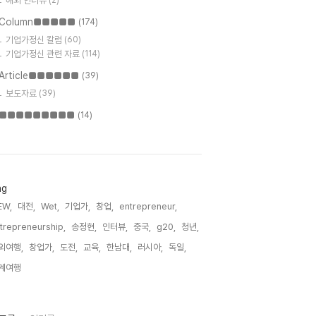
해외 인터뷰
(2)
Column■■■■■
(174)
기업가정신 칼럼
(60)
기업가정신 관련 자료
(114)
Article■■■■■■
(39)
보도자료
(39)
■■■■■■■■■
(14)
ag
EW,
대전,
Wet,
기업가,
창업,
entrepreneur,
trepreneurship,
송정현,
인터뷰,
중국,
g20,
청년,
외여행,
창업가,
도전,
교육,
한남대,
러시아,
독일,
계여행,