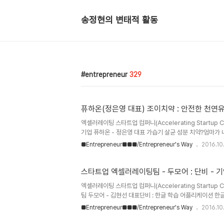
송정현의 변태적 활동
entrepreneur
329
퓨하온(정은영 대표) 조이치약 : 안전한 천연유
엑셀러레이팅 스타트업 컴퍼니(Accelerating Startu
기업 퓨하온 - 정은영 대표 가습기 살균 성분 치약?엄마가 
암물질 등 유해성분이 없는 믿을 수 있는 안전한 치약 개발- 
■Entrepreneur■■■/Entrepreneur's Way
2016.10
분 때문에 많은 아이들과 부모들이 아직도 고통스러운 나날을
는 가습기 살균 성분 및 발암물질 치약으로 인해 안전한 생
기 위해 최근 치과위생사가 자신의 아이를 위해 제품을 개발
스타트업 엑셀러레이팅팀 - 두모어 : 단비 - 
엑셀러레이팅 스타트업 컴퍼니(Accelerating Startu
팀 두모어 - 김현선 대표단비 : 한글 학습 어플리케이션 한
나, 레드벨벳 아이린, 아스트로 차은우, 배우 한지민 한글 
■Entrepreneur■■■/Entrepreneur's Way
2016.10
템을 통해 본격적인 한글 학습 앱서비스 개발 완료- (사진 
아이린, 아스트로 차은우, 배우 한지민과 진구가 한글의 세계