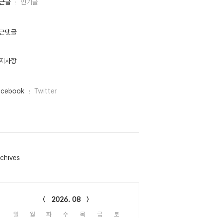
근글
인기글
근댓글
지사항
acebook
Twitter
chives
lendar
2026. 08
일
월
화
수
목
금
토