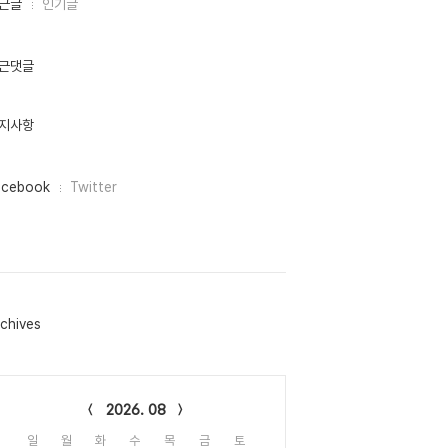
근글
인기글
근댓글
지사항
acebook
Twitter
chives
lendar
2026. 08
일
월
화
수
목
금
토