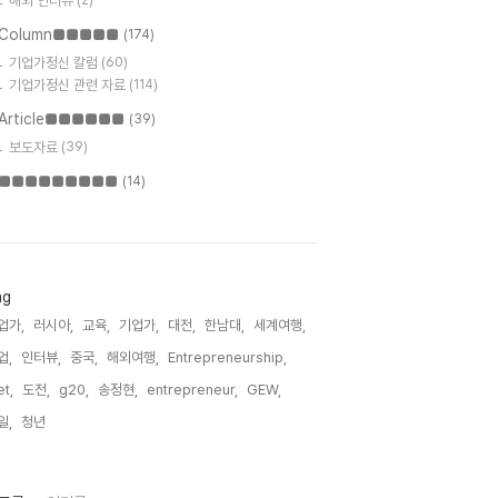
해외 인터뷰
(2)
Column■■■■■
(174)
기업가정신 칼럼
(60)
기업가정신 관련 자료
(114)
Article■■■■■■
(39)
보도자료
(39)
■■■■■■■■■
(14)
ag
업가,
러시아,
교육,
기업가,
대전,
한남대,
세계여행,
업,
인터뷰,
중국,
해외여행,
Entrepreneurship,
t,
도전,
g20,
송정현,
entrepreneur,
GEW,
일,
청년,