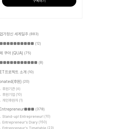
구독하기
업가정신 세계일주
(883)
■■■■■■■■■■
(12)
페 쿠아 (QUA)
(75)
■■■■■■■■■■■
(8)
ET프로젝트 소개
(10)
onated(후원)
(20)
후원기관
(6)
후원기업
(10)
개인후원자
(1)
Entrepreneur■■■
(378)
Stand-up! Entrepreneur!
(10)
Entrepreneur's Diary
(150)
Entrepreneur's Timetable
(23)