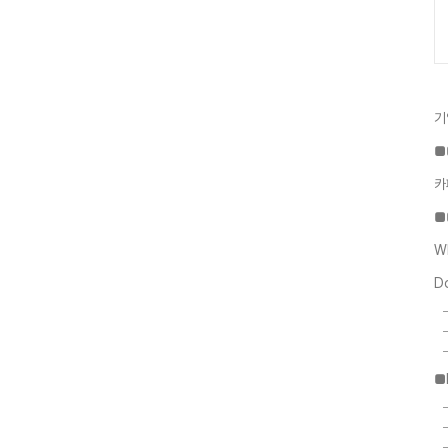
기
■
카
■
W
D
■