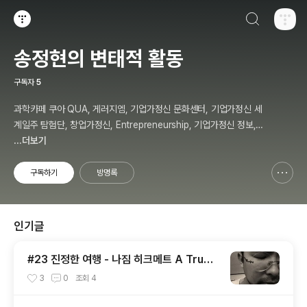
검색하기
티스토리
송정현의 변태적 활동
구독자
5
과학카페 쿠아 QUA, 게러지엠, 기업가정신 문화센터, 기업가정신 세
계일주 탐험단, 창업가정신, Entrepreneurship, 기업가정신 정보,
칼럼, 저자, 강사, 송정현, Budher Song
...더보기
구독하기
방명록
신고하기 레이어
열기
인기글
#23 진정한 여행 - 나짐 히크메트 A True
Travel - Nazim Hikmet - 기업가정신 세
3
0
조회
4
계일주