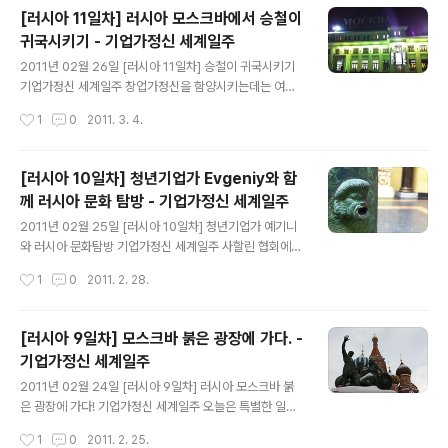
갤러리에서 만나기로 했다. 커헉!! 우리는 그렇게 많은 인원
[러시아 11일차] 러시아 모스크바에서 승철이
이 올 줄 예상하지 못했는데, 스타벅스를 가게를 전세를 냈
귀국시키기 - 기업가정신 세계일주
다. ㅋㅋ 의자 나르고 테이블 붙이고..... 그렇게 두번째 만남
글 내용
이 시작되었다. 왼쪽부터 청년협회 회장인 블라, 이리나, 제
2011년 02월 26일 [러시아 11일차] 승철이 귀국시키기
냐, 넬리, 리틀 샤샤 블라 회장은 재치와 함께 자신감 넘치
기업가정신 세계일주 창업가정신을 함양시키는데는 여러
는 친구였고, 젊은 청년답게 패기가 느껴졌다. 정부기관에
가지 방법이 있다. 그 중에 한 가지는 그런 환경을 만들어
작성시간
1
0
2011. 3. 4.
서 일하고 있다는데 정확하게 어떤 기관에서 무슨 일을 하
주는 것이다. 열악한 환경과 각종 제약적인 환경에 던져 놓
는지는 모..
는 것이다. 이는 다양한 상황과 열악한 외부환경에 대한 적
응력을 기르면서 자연스레 생존력을 키우는 것이다. 승철
[러시아 10일차] 청년기업가 Evgeniy와 함
이가 바로 그런 성격에서 짧은 기간동안 옵저버 형식으로
께 러시아 문화 탐방 - 기업가정신 세계일주
우리 프로젝트에 참가하게 되었는데, 이 녀석 때문에 참 많
글 내용
이 웃었던 것 같다. 잠시나마 함께 했던 승철이가 귀국하는
2011년 02월 25일 [러시아 10일차] 청년기업가 예기니
날이다. 여튼 2주 정도 함께 지내다가 이제 떠난다니 조금
와 러시아 문화탐방 기업가정신 세계일주 사할린 협회에서
은 시원섭섭하다. 열심히 해라. 이녀석. ㅎㅎ 혼자 보내기가
만난 청년기업가 예기니씨가 모스크바를 소개시켜주겠다
작성시간
1
0
2011. 2. 28.
조금 걱정이 되서 내가 공항까지 배웅을 해주었다. 오후 8
고 해서 우리는 모스크바와 러시아 탐방에 나섰다. 예기니
시 비행기인데, 점심을 먹..
를 12시에 만나기로 했는데, 전 날 저녁에 확인 전화를 했
더니 우리와의 약속을 깜박했단다. (ㅡㅡ;;) 나는 러시아 전
[러시아 9일차] 모스크바 붉은 광장에 가다. -
통 사우나를 해보고 싶어서 그에게 물어보았으나 그도 잘
기업가정신 세계일주
모른다고 했는데, 밤새서라도 알아보겠다고 했었다.(근데
글 내용
안 알아본 듯?) 사우나 얘기는 없고, 미술관과 성당, 점심
2011년 02월 24일 [러시아 9일차] 러시아 모스크바 붉
겸 저녁식사를 함께 하고 난 뒤, 모스크바 대학을 구경하러
은 광장에 가다! 기업가정신 세계일주 오늘은 특별한 일정
가자고 우리에게 제안했다. 약속대로 12시에 만나기로 한
이 없어서 문화탐방을 하기로 했다. 오전에 일찍? 나가서
작성시간
1
0
2011. 2. 25.
약속 장소에서 30분 넘게 기다렸으나 그는 오지 않았다.
레닌을 보러가려고 했건만, 어제 늦게까지 작업하고 승현