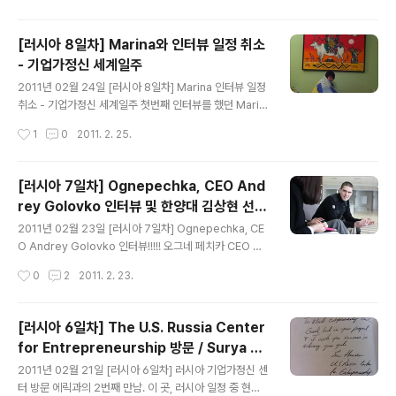
러시안 타임(1시간 정도 ..
이랑 회의?하느라 다들 늦었다. 아침 밥을 간단하게 해먹고
나니 10시 정도 되었다. 승철이가 아침에 일어나니 배가 아
[러시아 8일차] Marina와 인터뷰 일정 취소
프다고 해서 오늘 일정을 취소하고 병원에 가려고 했는데,
- 기업가정신 세계일주
화장실을 갔다오더니 조금 괜찮아졌단다. (ㅡㅡ;;;;;;) 혹시
글 내용
몰라서 승현이와 진영이 둘만 붉은 광장을 다녀오라고 했
2011년 02월 24일 [러시아 8일차] Marina 인터뷰 일정
는데, 승철이 녀석 좀 괜찮아졌다고 빨리 가자고 지가 먼저
취소 - 기업가정신 세계일주 첫번째 인터뷰를 했던 Marin
나섰다. (야#@#@$#푹팍#@%ㅆ$으악!!^%^@) 승철
a와 다른 Marina를 인터뷰 하려 했으나 그녀의 일방적인
작성시간
1
0
2011. 2. 25.
이는 조용히 따라왔다. 이번에는 내가 길잡이를 했다. 러시
인터뷰 취소로 인해 우리는 공중에 붕 떠버렸다. 음. 이 친
아 가이드북과 지하..
구와의 일정취소 건은 조금 너무나 일방적이어서 그녀의
신뢰성을 조금 떨어뜨렸다. 우리는 다음 주에 인터뷰하자
[러시아 7일차] Ognepechka, CEO And
고 했으나 아직 이멜로 답신이 없다. 약속 취소 사유가 시험
rey Golovko 인터뷰 및 한양대 김상현 선생
을 봐서 인터뷰가 어렵다고 일정 하루 전 날 연락을 주는 바
글 내용
님과의 대화 - 기업가정신 세계일주
람에 우리는 졸지에 낙동강 오리알이 되어 버렸다. '머. 이
2011년 02월 23일 [러시아 7일차] Ognepechka, CE
런 날도 있고 그런거지' 오늘은 쉬면서 컨텐츠 정리나 하자
O Andrey Golovko 인터뷰!!!!! 오그네 페치카 CEO An
고 했다. 그동안 컨텐츠 쓸 시간이 없었으니 말이다. 일단
drey와 약속이 오후로 연기되면서, 좀 널널한 오전을 보냈
작성시간
0
2
2011. 2. 23.
내일 일정도 없으니 만날 수 있는 사람들을 연락해서 일정
다. 컨텐츠도 좀 쓰고, 자료 조사도 좀 하고 말이다. 밖에 나
가능한지..
오면 춥다. 정말로. 추위는 살을 에린다. 앤드류를 만나러
이동하면서. 앤드류가 운영하고 있는 회사는 오그네 페치
[러시아 6일차] The U.S. Russia Center
카, 벽난로를 제작하는 회사다. 러시아에서는 추우니까 1년
for Entrepreneurship 방문 / Surya Fa
내내 할 수 있는 아이템이기도 하다. 벽난로를 제작하는 젊
글 내용
shions, CEO Ravie 인터뷰 - 기업가정신
은 청년창업가. 그는 어떤 친구일까? 사전에 그의 블로그를
2011년 02월 21일 [러시아 6일차] 러시아 기업가정신 센
세계일주
통해 정보를 좀 찾았다. 하지만, 대략 난감!! 당근 러시아어
터 방문 에릭과의 2번째 만남. 이 곳, 러시아 일정 중 현지