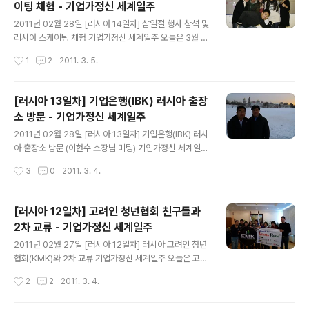
이팅 체험 - 기업가정신 세계일주
장님을 만나뵈러 왔다고 전하고, 명함을 한 장 빼놓는다. 기
글 내용
다리는 동안 눈치보면서 인증샷?부터. 나도 한 컷! 비만 곰
2011년 02월 28일 [러시아 14일차] 삼일절 행사 참석 및
도 한 컷. 서기원 팀장님은 러시아 쪽에 10년이 넘은 베테
러시아 스케이팅 체험 기업가정신 세계일주 오늘은 3월 1
랑이시다. 이런 저런 고급정보들과 다양한 분야의 이야기
일. 러시아 대사관에서 주관하는 삼일절 행사에 참석했다.
작성시간
1
2
2011. 3. 5.
가 술술 나왔다. 러시아는 수출물량의 65% 내외가 대..
해외에서 맞는 삼일절은 사뭇 남다르고 생소하기도 하고,
조금은 어색하기도 했다. 만세 삼창으로 식을 마치고 차려
놓은 뷔페에서 식사를 하는데, 우리는 아는 분이 몇 분 없어
[러시아 13일차] 기업은행(IBK) 러시아 출장
서 외딴 섬에 온 기분이였다. 게다가 다들 행사가 행사인 만
소 방문 - 기업가정신 세계일주
큼 수트를 입고 오시거나 한복을 입고 오셨는데, 우린 평상
글 내용
복으로 와서 행사에 앉아있기가 부담스러워 멀찌감시 뒤에
2011년 02월 28일 [러시아 13일차] 기업은행(IBK) 러시
서 행사를 지켜보았다. 아래 동영상은 러시아 대사관에서
아 출장소 방문 (이현수 소장님 미팅) 기업가정신 세계일주
2011년 03월 01일 실시한 삼일절 기념행사. 삼일절 기념
기업은행(IBK) 러시아 출장소를 방문하기 위해 길을 나섰
작성시간
3
0
2011. 3. 4.
행사를 끝나고 뷔페에서 식사를 하면서 안면이 있는 분들
다. 약속시간은 오후 2시. 진영이는 몸이 좋지 않아서 혼자
과 잠시 이야기를 나누었..
숙소에 남아있기로 했다. 무식한 현 브라더즈끼리 길을 나
섰다. 단조로우면서도 은은한 느낌의 조명. 러시아 지하철
[러시아 12일차] 고려인 청년협회 친구들과
(쓰딴센 메트로)은 가히 러시아 예술의 집합이라 해도 무방
2차 교류 - 기업가정신 세계일주
할 것 같다. 역마다 각기 다른 형태의 예술작품들로 구성되
글 내용
어 있다. 러시아를 가면 환승통로 등 눈에 보이는 곳곳이 모
2011년 02월 27일 [러시아 12일차] 러시아 고려인 청년
두 예술적으로 잘 꾸며 놓았다. 다양한 형식으로 꾸며져 있
협회(KMK)와 2차 교류 기업가정신 세계일주 오늘은 고려
어 그것을 보는 것도 쏠쏠하는 재미를 맛볼 수 있을 것이다.
인 청년협회 임원들과 미팅을 하기로 했다. 이번에는 협회
작성시간
2
2
2011. 3. 4.
1905역에서 내려 3번 출구로 나오라고 하셨는데, 그냥 직
회장님이 직접 와서 협회에 대한 설명과 상호 교류에 대해
감적으로..
이야기를 좀 나눌 생각이였다. 오전 10시에 아에로 뽀르뜨