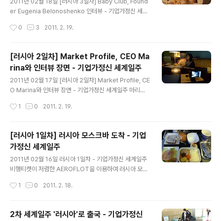
신 세계일주
식을 먹으러 돌아다니고 있는 나. 모스크바 외무성 근처 지
2011년 02월 18일 [러시아 3일차] Baby Club, Found
하철역 '스몰레스가야'에서 점심을 먹고 사할린 협회를 방
er Eugenia Belonoshenko 인터뷰 - 기업가정신 세계
문 하기로 했다. 이 거리는 관광기념품매장이 많이 있다. 하
일주 점심, 맥도날즈. 살을 애리는 추위 앙숙 관계? 인터뷰
작성시간
0
3
2011. 2. 19.
지만, 가격은 매우 비싸다. 나는 사실 러시아가 세계 2위로
장면 그녀가 번역한 교재 아버지의 유아교육에 대한 부분
물가가 비싼 국가인지 몰..
만 교재로 만든 초판본 하얀까마귀 유지나. 인터뷰 장면 가
끔 진지한 표정 진짜 가끔은..... 인터뷰의 대부분은 이런 시
[러시아 2일차] Market Profile, CEO Ma
간들. 훈녀 유지나 자신의 생각을 열심히 설명하는 유지나.
rina와 인터뷰 장면 - 기업가정신 세계일주
뿌듯? 롤모델이 누구냐는 질문에 그녀에 영향을 주었던 인
글 내용
물을 설명하고 있다. 그녀는 다양한 분야에서 영감을 얻고
2011년 02월 17일 [러시아 2일차] Market Profile, CE
있다고. 그 중 가장 큰 영향은 남편. baby club 로고에 대
O Marina와 인터뷰 장면 - 기업가정신 세계일주 마리나
한 설명, 로고 하나도 의미가 있다. 청년들에게 응원메세지
는 매우 활동적이고 진취적인 사람이였다. 그리고 아주 세
작성시간
1
0
2011. 2. 19.
를 적고 있는 유지나!! 인터뷰 기념 단체사..
밀한 면이 있었다. 그녀는 인터뷰 전부터 꼼꼼하게 체크를
했다. (우리 팀과 가장 이멜을 자주 주고 받은 친구이기도
하고, 인터뷰 장소도 조용한 곳을 섭외하는 등, 아주 세밀한
[러시아 1일차] 러시아 모스크바 도착 - 기업
부분까지 확인을 하는 모습을 보여주었다.) 그녀는 리서치
가정신 세계일주
회사에서 새로운 것을 가미한 융복합의 흥미로운 비지니스
글 내용
를 하고 있다. 러시아 시장조사와 마케팅 대행은 일반적인
2011년 02월 16일 러시아 1일차 - 기업가정신 세계일주
기존 리서치 회사에서 하던 형태인데, 그녀는 기존 사업모
비행티켓이 저렴한 AEROFLOT을 이용하여 러시아 모스
델에서 '여행'이라는 문화코드를 추가하였다. 한마디로 일
크바로 펄럭이며 날아왔다. 그러나 기내 서비스는 한국의
작성시간
1
0
2011. 2. 18.
과 함께 그들의 문화를 이해할 수 있는 기회를 패키지 형태
서비스를 기대하면 무리다. 덩치 좋은 스튜어디스들이 전
로 고객들..
혀 미소없이 딱딱한 발음으로 이야기 해준다. 실제로 우리
나라의 서비스보다는 러시아 말처럼 좀 딱딱한 느낌이였
2차 세계일주 '러시아'로 출국 - 기업가정신
다. 손님과 부딪히는 것도 다반사이고, 심지어는 나에게 물