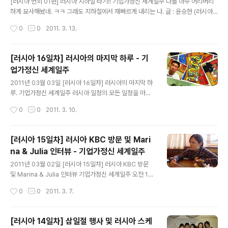
방 활동을 했습니다. 이번 기간 동안 6명의 러시아 청년창
[러시아 번외 01편] 러시아 지하철 타기!! 기업가정신 세계일주 나를 아주 어리버리
업가를 취재했고, 정부기관과 방문, 청년단체 교류 및 러시
하게 묘사해놨네. ㅋㅋ 그래도 지하철에서 재빠르게 내리는 나. 글 : 윤승현 (러시아
아 문화체험을 하면서 보고, 듣고, 느낀 점을 간단하게 정리
모스크바 지하철 안) 항상 우리의 사고뭉치(?) 어리버리 쏭군이 오늘도 한건했다. 인
작성시간
0
0
2011. 3. 13.
해보고자 합니다. 첫 번..
터뷰 일정 때문에 지하철을 타고 이동중에 바로 전 역에서 쏭군이 지하철에 타지 못
한것!! 러시아 지하철은 우리나라 지하철보다 문을 일찍 닫으며 빠르게 닫는 편이라
좀 빨리 타야한다. 혹시나 우리팀 중 못타는 것에 대비해 만약에 한명이라도 떨어지
[러시아 16일차] 러시아의 마지막 하루 - 기
면 다음역 그 자리에서 만나기로 약속했다. 아니나 다를까 우리 어리버리 쏭군이 첫
업가정신 세계일주
당첨자가 됐다. 더욱 웃긴건 어차피 다음역에서 우리는 내렸어야 한다는 것이다. 영
글 내용
상을 보면 우리 쏭군은 다음역에 도착하자마자 자연스럽..
2011년 03월 03일 [러시아 16일차] 러시아의 마지막 하
루. 기업가정신 세계일주 러시아 일정의 모든 일정을 마치
고. 러시아의 새벽 바람이 우리를 온 몸으로 안아주었다. 오
작성시간
0
0
2011. 3. 10.
전 11시 비행기였으나, 비용 때문에 우리는 공항철도를 타
지 않고, 일반 버스를 타기로 했다. 승철이를 바래다 주었던
경험?이 아주 좋은 경험이였던 것이다. 그렇게 아에로 뽀르
[러시아 15일차] 러시아 KBC 방문 및 Mari
뜨 역에서 2호선 종점까지 간 뒤, 851번 버스를 탔다. 전
na & Julia 인터뷰 - 기업가정신 세계일주
쟁. 무거운 짐을 들고 타려니 말 그대로 전쟁이다. 더구나 3
글 내용
봉(지하철 개찰구 같은 것이 러시아에는 버스에 있다)을 통
2011년 03월 02일 [러시아 15일차] 러시아 KBC 방문
과하는 것이 특히나 어려웠다. 다들 무슨 봇짐 장수처럼 짐
및 Marina & Julia 인터뷰 기업가정신 세계일주 오전 10
을 한 보따리 들고 다니니, 게다가 동양인이 그렇게 낑낑거
시에 러시아 KOTRA 서기원 팀장님과 미팅 약속을 위해,
작성시간
0
0
2011. 3. 7.
리고 있으니 버스 안에 있는 모든 러시아 사람들이 우릴 신
우리는 다시 월드 트레이드 센터에 방문했다. 이미 기업은
기한 듯,..
행(IBK) 이현수 소장님을 만나뵈러 간 적이 있는 곳이기에
손 쉽게 도착할 수 있었다. 12층 안내판. KOTRA 도착. 저
[러시아 14일차] 삼일절 행사 및 러시아 스케
멀리 로고가 보인다. 프론트에 있는 아가씨에게 서기원 팀