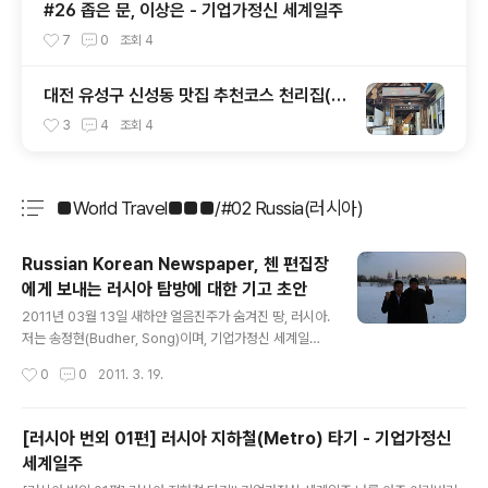
#26 좁은 문, 이상은 - 기업가정신 세계일주
7
0
조회
4
대전 유성구 신성동 맛집 추천코스 천리집(순
대국밥) - 카페쿠아(커피)
3
4
조회
4
■World Travel■■■/#02 Russia(러시아)
분류 전체보기
주요 글 목록
Russian Korean Newspaper, 첸 편집장
에게 보내는 러시아 탐방에 대한 기고 초안
글 내용
2011년 03월 13일 새하얀 얼음진주가 숨겨진 땅, 러시아.
저는 송정현(Budher, Song)이며, 기업가정신 세계일주
(World Entrepreneurship Travel) Project의 총괄
작성시간
0
0
2011. 3. 19.
책임자입니다. 현재, G20 회원국을 탐방하면서, 각 국가별
로 기업가정신(Entrepreneurship)을 주제로 청년창업
가(Young Entrepreneurs)를 취재하고, 창업환경, 창업
[러시아 번외 01편] 러시아 지하철(Metro) 타기 - 기업가정신
정책 등 창업 관련 다양한 정보를 수집하고 있습니다. 201
세계일주
1년 02월 16일부터 03월 03일까지 총 16일간 러시아 탐
글 내용