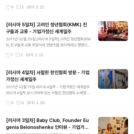
로 된 블로그. 아마 해외에 있는 사람들이 내 블로그를 보고
청년기업가들은 모두 CFE(The U.S. Russia Center fo
작성시간
0
2
2011. 2. 22.
비슷한 느낌을 받을지도 모르겠다. 하지만,..
r Entrepreneurship)에서 섭외해준 것이다. 일정은 모
두 우리가 진행했지만, 소개해준 것이 큰 도움이 되었고, 인
터뷰 하면서 느끼는 것이지만, 참 괜찮은 창업가들을 소개
[러시아 5일차] 고려인 청년협회(KMK) 친
시켜주어 너무 고마웠다. G20 YEA에서 그와 간단하게 인
구들과 교류 - 기업가정신 세계일주
사만 나눈 그. 이 프로젝트를 왜 하느냐에 대한 질문에 영어
글 내용
로 대답하려니 버벅;;거리며 겨우 대답했다. 충분한 설명은
2011년 02월 20일 [러시아 5일차] 고려인 청년협회(KM
아니였지만 의미정도만 전달한 듯 하다. 앞으로도 이런 질
K) 친구들과 교류 주말이라 컨텐츠를 정리하려고 했었으
문들은 계속 받을 것 같은데 미리 조리있게 이야기 할 수 있
나, 사할린 한인회 노예영 회장님의 소개로 청년협회 친구
작성시간
1
2
2011. 2. 22.
도록 준비를 틈틈이 해야겠다. 그 건물에 러..
들과 교류를 했다. 대학생도 있고, 나보다 나이 많은 형도
있었다. 언어도 그렇고, 문화도 그렇고, 처음에는 조금 서먹
서먹했으나 젊은 친구들이니까 금방 친해졌다. 우선 명함
[러시아 4일차] 사할린 한인협회 방문 - 기업
교환? 이들은 명함이 없어서 주기만 했다. 내 명함을 뚫어
가정신 세계일주
지게 보고 있는..... 명함 질이 참 좋다는 한마디를 들었다.
글 내용
나탈리(가장 오른쪽)와 이야기하고 있는 진영이(가장 왼쪽)
2011년 02월 19일 러시아 4일차 - 기업가정신 세계일주
커피숍에서 다양한 이야기를 하고 있다. 앞으로의 세상은
러시아 4일차 모스크바에 있는 사할린 한인협회 노예영 회
이 친구들과 우리의 어깨 위에 달려 있다. 굳이 무엇인가를
장을 만났다. 사할린 한인협회는 판선이가 연결해서 일정
작성시간
0
0
2011. 2. 20.
같이 하지 않더라도 긍정적인 생각을 교류하는 것 자체만
을 잡아주었다. 노예영 회장님은 한국에서 몇 번 통화를 한
으로 의의는 있을 것..
적이 있다. 고려인으로서 일본으로 강제 이주되면서 사할
린 지역에 정착해 살다가 1964년도에 러시아로 들어오신
[러시아 3일차] Baby Club, Founder Eu
분이다. 현재는 모스크바, 원광학교에서 사무실을 두고 사
genia Belonoshenko 인터뷰 - 기업가정
할린 한인협회를 운영하고 계시다. 협회 방문 전, 러시아 음
글 내용