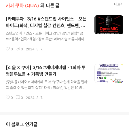
더보기
카페 쿠아 (QUA)
의 다른 글
[카페쿠아] 3/16 #스탠드업 사이언스 - 오픈
마이크(화석, 디지털 실감 컨텐츠, 핸드팬, 약
글 내용
물 전달)
스탠드업 사이언스 - 오픈 마이크 강연? 공연? 실험? 꽁
트? 음악? 연극? 체험? 장르 무관! 과학/기술 커뮤니케이터
들이 개발한 최신 컨텐츠를 가장 먼저 즐겨보자! 일시 : 20
0
0
2024. 3. 7.
24년 03월 16일(토) 19:00~20:30 대상 : 다양한 분야
의 최신 과학/기술 컨텐츠를 접하고 싶은 누구나 발표 : 과
학커뮤니케이터 4명의 최신 컨텐츠 발표(20min) 1. 이수
[리윤 X 쿠아] 3/16 #케미케미랩 - 1회차 투
빈 과학 저술가 (주제 : 오래 전에 사라진 것들의 흔적) 2.
임채은 디지털 실감 컨텐츠 크리에이터 (주제 : 디지털 실감
명블루보틀 + 거품뱀 만들기
글 내용
컨텐츠로 소통하는) 3. 이헌국 핸드팬 제작자/연주자 (주제
(주)리윤바이오 x 과학카페 쿠아 "누구나 쉽게 화학을 접하
: 핸드팬 소리의 비밀) 4. 울림 과학 커뮤니케이터 (주제 :
고 즐길 수 있는 화학 실험" 대상 : 청소년, 일반인 10명 내
약물 전달, 동물 실험 그리고 과학자의 꿈) 신청 : https://f
외 - 각 회차별 1인당 3만원 - 1회차 모집기간: 3월 1일 ~
orms.gle/L1eva..
0
0
2024. 3. 7.
3월 13일 초급: 초등학교 3학년 ~ 중학교 2학년 (이해를
돕기 위한 수업 난이도입니다. 참가자 연령의 제한이 아닙
니다.) 1. 케미케미랩 참여자명을 꼭! 기재해주세요! 2. 1회
권 티켓을 선택해 주세요! 3. 결제 완료 후 순차적으로 승인
처리 됩니다! 4. 설레는 마음으로 3월 16일(토)에 만나요!
이 블로그 인기글
^^ - 장소 : 카페쿠아 QUA (대전시 유성구 신성로61번안