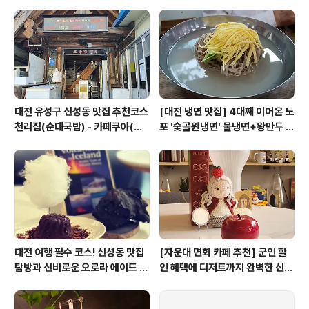
길 53) - 랩장 : 엄마 화학자 윤정인 박사 - 문의 : 042-6
26-2685 / 010-7593-2685 - 신청 : https://even
t..
대전 유성구 신성동 맛집 추천코스
[대전 냉면 맛집] 4대째 이어온 노
천리집(순대국밥) - 카페쿠아(커
포 '숯골원냉면' 물냉면+왕만두 조
피)
합& 식후 필수 코스 '카페 쿠아'
대전 여행 필수 코스! 신성동 맛집
[자운대 면회 카페 추천] 군인 할
탐방과 신비로운 오로라 에이드 체
인 혜택에 디저트까지 완벽한 신성
험
동 카페쿠아(Cafe QUA)