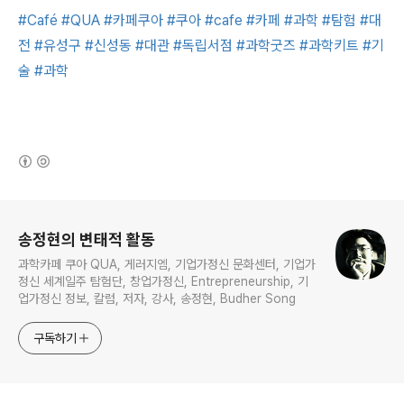
#Café
#QUA
#카페쿠아
#쿠아
#cafe
#카페
#과학
#탐험
#대
전
#유성구
#신성동
#대관
#독립서점
#과학굿즈
#과학키트
#기
술
#과학
(새창열림)
로그 정보
송정현의 변태적 활동
과학카페 쿠아 QUA, 게러지엠, 기업가정신 문화센터, 기업가
정신 세계일주 탐험단, 창업가정신, Entrepreneurship, 기
업가정신 정보, 칼럼, 저자, 강사, 송정현, Budher Song
구독하기