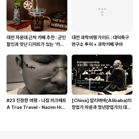
대전 자운대 근처 카페 추천 : 군인
대전 과학여행 가이드 : 대덕특구
할인과 맛난 디저트가 있는 '카페
연구소 투어 + 과학카페 쿠아
쿠아'
#23 진정한 여행 - 나짐 히크메트
[China] 알리바바(Alibaba)의
A True Travel - Nazim Hik
창업가 마운과 청년창업가의 대담
met - 기업가정신 세계일주
내용 - 기업가정신 세계일주