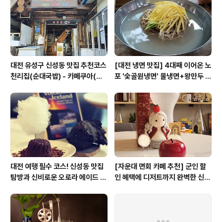
약물 전달, 동물 실험 그리고 과학자의 꿈) 신청 : https://f
orms.gle/L1eva..
대전 유성구 신성동 맛집 추천코스
[대전 냉면 맛집] 4대째 이어온 노
천리집(순대국밥) - 카페쿠아(커
포 '숯골원냉면' 물냉면+왕만두 조
피)
합& 식후 필수 코스 '카페 쿠아'
대전 여행 필수 코스! 신성동 맛집
[자운대 면회 카페 추천] 군인 할
탐방과 신비로운 오로라 에이드 체
인 혜택에 디저트까지 완벽한 신성
험
동 카페쿠아(Cafe QUA)