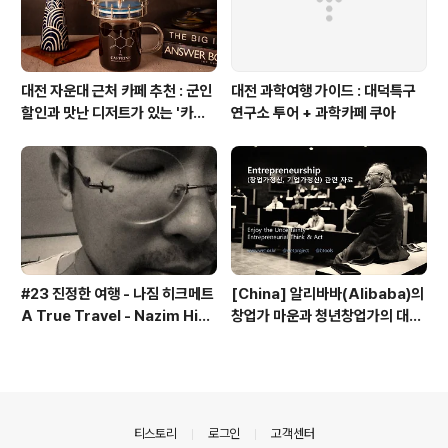
대전 자운대 근처 카페 추천 : 군인
대전 과학여행 가이드 : 대덕특구
할인과 맛난 디저트가 있는 '카페
연구소 투어 + 과학카페 쿠아
쿠아'
#23 진정한 여행 - 나짐 히크메트
[China] 알리바바(Alibaba)의
A True Travel - Nazim Hik
창업가 마운과 청년창업가의 대담
met - 기업가정신 세계일주
내용 - 기업가정신 세계일주
의안내
티스토리
로그인
고객센터