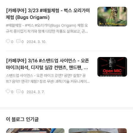
[카페쿠아] 3/23 #매월체험 - 벅스 오리가미
체험 (Bugs Origami)
글 내용
#매월체험 - #벅스 #오리가미(Bugs Origami) 체험 오
규석 종이접기 작가와 함께 다양한 작품도 살펴보고, 곤충
도 만들어보자! 일시 : 2024년 03월 23일(토) 11:00~1
0
0
2024. 3. 10.
2:00 대상 : 초등 이상 가족 구성원 추천 내용 : 오리가미
작가의 활동과 국내/외 다양한 오리가미 작품 소개 및 다양
한 곤충 종이접기 체험 신청 : https://forms.gle/K6vfS
[카페쿠아] 3/16 #스탠드업 사이언스 - 오픈
VQyaommn1ZY7 ​문의 : 042-867-5897 sciencec
afekorea@gmail.com ​ #매월체험 #오규석 #벅스 #곤
마이크(화석, 디지털 실감 컨텐츠, 핸드팬, 약
글 내용
충 #오리가미 #종이접기 #벌레 #Café #QUA #카페쿠
물 전달)
스탠드업 사이언스 - 오픈 마이크 강연? 공연? 실험? 꽁
아 #쿠아 #cafe #카페 #과학 #탐험 #대전 #유성구 #신
트? 음악? 연극? 체험? 장르 무관! 과학/기술 커뮤니케이터
성동 #대관 #독립서점 #과학굿즈 #과학키트 #기술 #과
들이 개발한 최신 컨텐츠를 가장 먼저 즐겨보자! 일시 : 20
학
0
0
2024. 3. 7.
24년 03월 16일(토) 19:00~20:30 대상 : 다양한 분야
의 최신 과학/기술 컨텐츠를 접하고 싶은 누구나 발표 : 과
학커뮤니케이터 4명의 최신 컨텐츠 발표(20min) 1. 이수
빈 과학 저술가 (주제 : 오래 전에 사라진 것들의 흔적) 2.
임채은 디지털 실감 컨텐츠 크리에이터 (주제 : 디지털 실감
이 블로그 인기글
컨텐츠로 소통하는) 3. 이헌국 핸드팬 제작자/연주자 (주제
: 핸드팬 소리의 비밀) 4. 울림 과학 커뮤니케이터 (주제 :