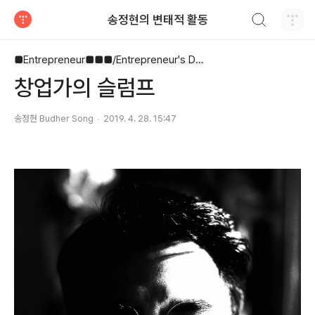
검색하기
송정현의 변태적 활동
티스토리
■Entrepreneur■■■/Entrepreneur's Diary
창업가의 슬럼프
송정현 Budher Song
2019. 4. 28. 15:47