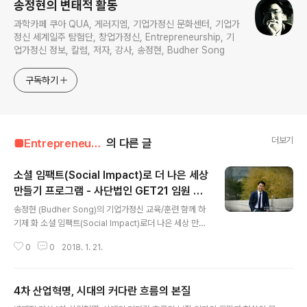
송정현의 변태적 활동
과학카페 쿠아 QUA, 게러지엠, 기업가정신 문화센터, 기업가
정신 세계일주 탐험단, 창업가정신, Entrepreneurship, 기
업가정신 정보, 칼럼, 저자, 강사, 송정현, Budher Song
구독하기
더보기
■Entrepreneur■■■/Entrepreneur's Diary
의 다른 글
소셜 임팩트(Social Impact)로 더 나은 세상
만들기 프로그램 - 사단법인 GET21 임원 워
글 내용
크샵
송정현 (Budher Song)의 기업가정신 교육/훈련 함께 하
기제 화 소셜 임팩트(Social Impact)로더 나은 세상 만들
기 프로그램사단법인 GET21 임원 워크샵2018. 01. 21
0
0
2018. 1. 21.
함께 하고자 하는 인간의 본성 : 소셜Output, Outcome,
Impact명견만리 서문 (생각을 모으면 길이 보인다. 사람
들이 협업하는 본성을 가지고 있다.)협력하는 괴짜 소셜 임
4차 산업혁명, 시대의 커다란 흐름의 본질
팩트(Social Impact)함께, 생각하면 더 많이 달라질 미래
글 내용
(명견만리, 2017)협력, 인간이 가진 최고의 경쟁력(수많은