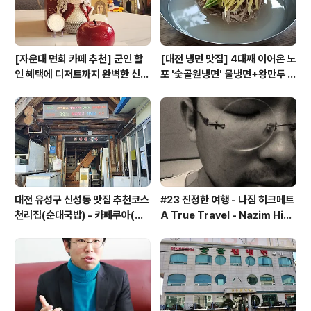
[자운대 면회 카페 추천] 군인 할
[대전 냉면 맛집] 4대째 이어온 노
인 혜택에 디저트까지 완벽한 신성
포 '숯골원냉면' 물냉면+왕만두 조
동 카페쿠아(Cafe QUA)
합& 식후 필수 코스 '카페 쿠아'
대전 유성구 신성동 맛집 추천코스
#23 진정한 여행 - 나짐 히크메트
천리집(순대국밥) - 카페쿠아(커
A True Travel - Nazim Hik
피)
met - 기업가정신 세계일주