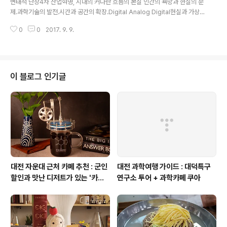
변태적 단상4차 산업혁명, 시대의 커다란 흐름의 본질 인간의 욕망과 현실의 문
낯선 사람들과 유연한 방식으로 협력하는 능력, 호모데우
제.과학기술의 발전.시간과 공간의 확장.Digital Analog Digital현실과 가상.
스 2017) 프로그램이 끝나면 질문 3개1. 이번 활동이 당신
그리고, 진화(Evolution) 나는 이 시대의 불꽃을 피울 수 있는가??얼마나 많은
에게 어떤 의미가 있었는가?2. 3. 이번 활동이 주변에 어떻
0
0
2017. 9. 9.
이들의 가슴에 불꽃을 지필 수 있는가?? (Add Budher to your Linked-in /
게 영향을 미쳤는가? GET2..
Facebook)기업가정신 문화센터[Entrepreneurial Culture Center] *Ho
mepage : www.wet.or.kr*Twitter : @ECultureCenter*Facebook :
문화센터 / 연극 / 다큐 / 사진 / 뮤직G20 청년 창업가들의 창업과 도전 사례 인
터뷰집심장이 원하는 대로 움직여라 (영진미디어 2015)기술창업자..
이 블로그 인기글
대전 자운대 근처 카페 추천 : 군인
대전 과학여행 가이드 : 대덕특구
할인과 맛난 디저트가 있는 '카페
연구소 투어 + 과학카페 쿠아
쿠아'