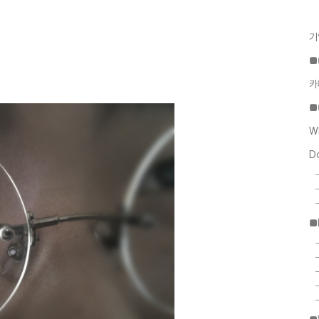
기
■
카
■
W
D
■