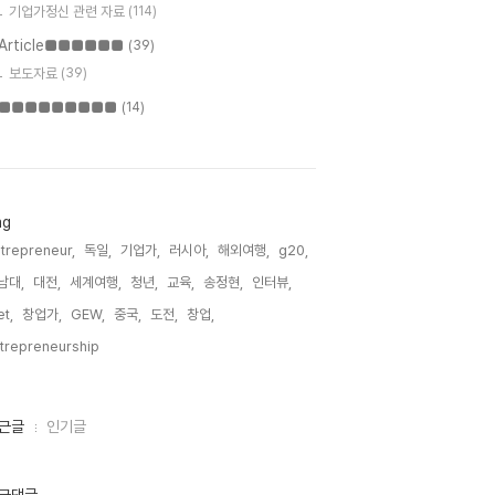
기업가정신 관련 자료
(114)
Article■■■■■■
(39)
보도자료
(39)
■■■■■■■■■
(14)
ag
trepreneur,
독일,
기업가,
러시아,
해외여행,
g20,
남대,
대전,
세계여행,
청년,
교육,
송정현,
인터뷰,
t,
창업가,
GEW,
중국,
도전,
창업,
trepreneurship,
근글
인기글