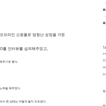
■
■
온/오프라인 쇼핑몰로 엄청난 성장을 거둔
T
EO를 인터뷰를 섭외해주었고,
en
한
해주기로 했다.
We
En
 노력을 해주었다.
최
최
근
글
셔서 현 상태는 어떻게 될지 모르겠다.
과
인