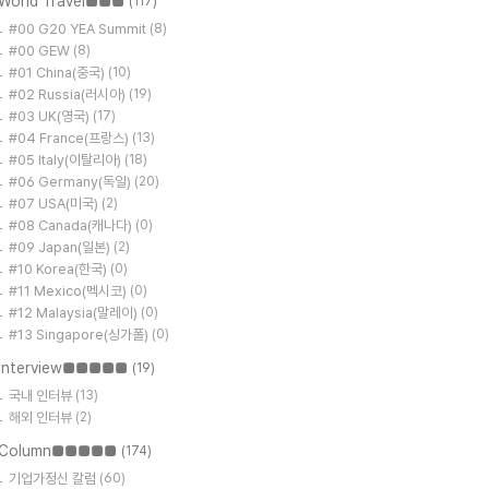
World Travel■■■
(117)
#00 G20 YEA Summit
(8)
#00 GEW
(8)
#01 China(중국)
(10)
#02 Russia(러시아)
(19)
#03 UK(영국)
(17)
#04 France(프랑스)
(13)
#05 Italy(이탈리아)
(18)
#06 Germany(독일)
(20)
#07 USA(미국)
(2)
#08 Canada(캐나다)
(0)
#09 Japan(일본)
(2)
#10 Korea(한국)
(0)
#11 Mexico(멕시코)
(0)
#12 Malaysia(말레이)
(0)
#13 Singapore(싱가폴)
(0)
Interview■■■■■
(19)
국내 인터뷰
(13)
해외 인터뷰
(2)
Column■■■■■
(174)
기업가정신 칼럼
(60)