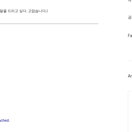
최
기
글
말을 드리고 싶다. 고맙습니다.)
공
페
F
이
스
북
트
위
터
플
러
Ar
그
인
Ca
ached.