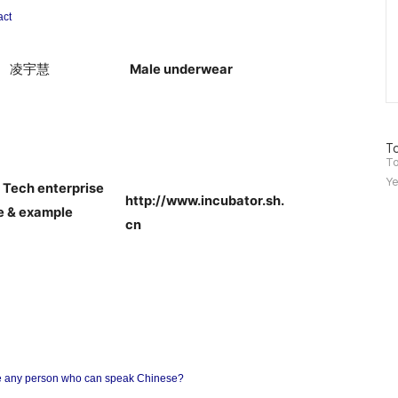
act
Male underwear
凌宇慧
방
To
문
To
자
Ye
 Tech enterprise
수
http://www.incubator.sh.
 & example
cn
re any person who can speak Chinese?