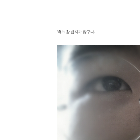
'휴!~ 참 쉽지가 않구나.'