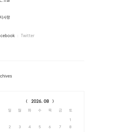
근댓글
지사항
acebook
Twitter
chives
lendar
2026. 08
일
월
화
수
목
금
토
1
2
3
4
5
6
7
8