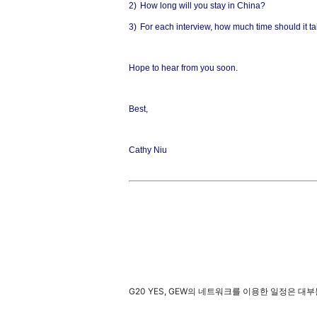
2)
How long will you stay in China?
3)
For each interview, how much time should it t
Hope to hear from you soon.
Best,
Cathy Niu
G20 YES, GEW의 네트워크를 이용한 일정은 대