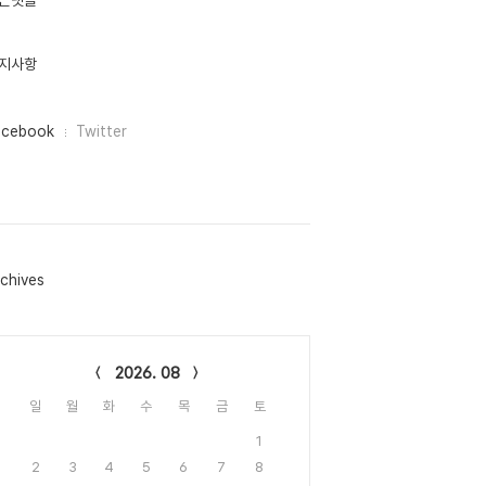
근댓글
지사항
acebook
Twitter
chives
lendar
2026. 08
일
월
화
수
목
금
토
1
2
3
4
5
6
7
8