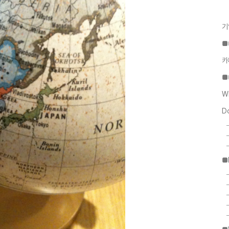
기
■
카
■
W
D
■