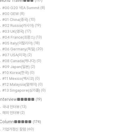
World Travel■■■
(117)
#00 G20 YEA Summit
(8)
#00 GEW
(8)
#01 China(중국)
(10)
#02 Russia(러시아)
(19)
#03 UK(영국)
(17)
#04 France(프랑스)
(13)
#05 Italy(이탈리아)
(18)
#06 Germany(독일)
(20)
#07 USA(미국)
(2)
#08 Canada(캐나다)
(0)
#09 Japan(일본)
(2)
#10 Korea(한국)
(0)
#11 Mexico(멕시코)
(0)
#12 Malaysia(말레이)
(0)
#13 Singapore(싱가폴)
(0)
Interview■■■■■
(19)
국내 인터뷰
(13)
해외 인터뷰
(2)
Column■■■■■
(174)
기업가정신 칼럼
(60)