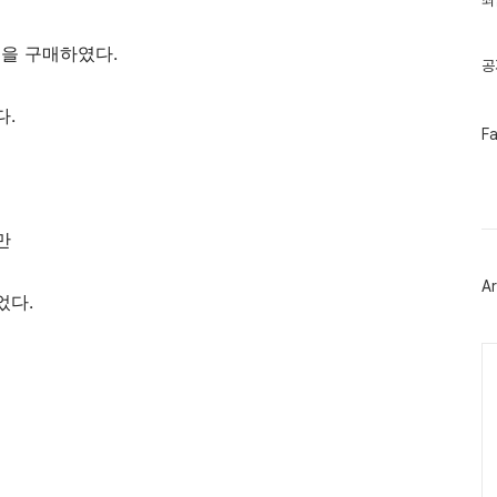
최
기
글
켓을 구매하였다.
공
다.
페
F
이
스
북
트
위
터
만
플
러
Ar
그
었다.
인
Ca