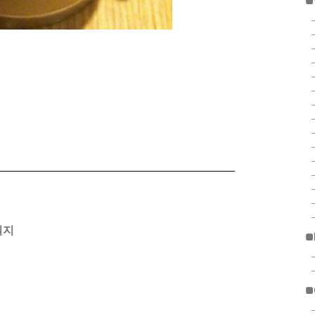
■
일지
■
■