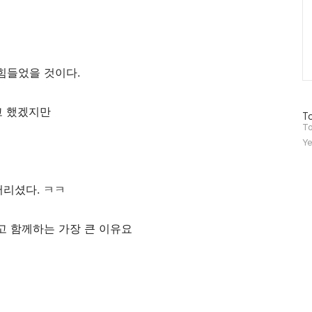
힘들었을 것이다.
고 했겠지만
방
To
문
To
자
Ye
수
리셨다. ㅋㅋ
고 함께하는 가장 큰 이유요