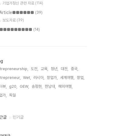
기업가정신 관련 자료
(114)
Article■■■■■■
(39)
보도자료
(39)
■■■■■■■■■
(14)
ag
trepreneurship,
도전,
교육,
청년,
대전,
중국,
trepreneur,
Wet,
러시아,
창업가,
세계여행,
창업,
터뷰,
g20,
GEW,
송정현,
한남대,
해외여행,
업가,
독일,
근글
인기글