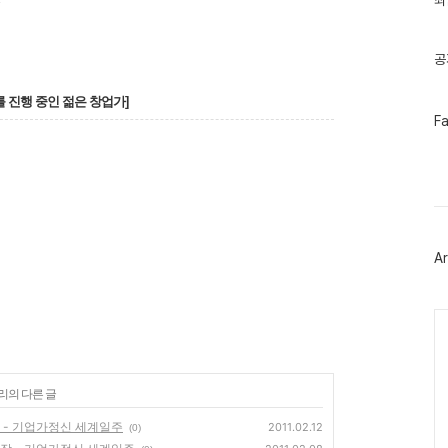
최
기
글
공
 진행 중인 젊은 창업가
]
페
F
이
스
북
트
위
터
플
러
Ar
그
인
Ca
리의 다른 글
 - 기업가정신 세계일주
2011.02.12
(0)