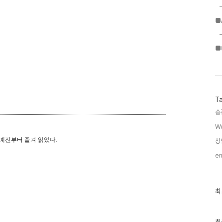
■
■
T
송
We
 예전부터 즐겨 읽었다.
창
en
최
최
근
글
과
인
.