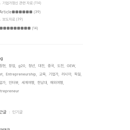
기업가정신 관련 자료
(114)
Article■■■■■■
(39)
보도자료
(39)
■■■■■■■■■
(14)
ag
정현,
창업,
g20,
청년,
대전,
중국,
도전,
GEW,
t,
Entrepreneurship,
교육,
기업가,
러시아,
독일,
업가,
인터뷰,
세계여행,
한남대,
해외여행,
trepreneur,
근글
인기글