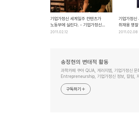
기업가정신 세계일주 컨텐츠가
기업가정신 
노동부에 실린다. - 기업가정신
취재용 명찰
세계일주
세계일주
2011.02.12
2011.02.08
송정현의 변태적 활동
과학카페 쿠아 QUA, 게러지엠, 기업가정신 문
Entrepreneurship, 기업가정신 정보, 칼럼, 
구독하기