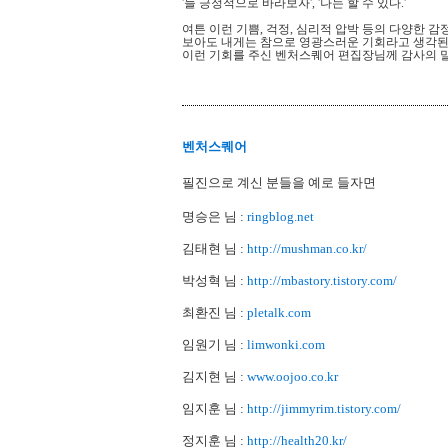
'늘 긍정적으로 바라보자', '나는 할 수 있다.'
여튼 이런 기쁨, 걱정, 심리적 압박 등의 다양한 
보아도 내게는 참으로 영광스러운 기회라고 생각된
이런 기회를 주신 벤처스퀘어 편집장님께 감사의 말
벤처스퀘어
필진
으로 계신 분들을 예로 들자면
명승은 님 :
ringblog.net
김태현 님 :
http://mushman.co.kr/
박성혁 님 :
http://mbastory.tistory.com/
최환진 님 :
pletalk.com
임원기 님 :
limwonki.com
김지현 님 :
www.oojoo.co.kr
임지훈 님 :
http://jimmyrim.tistory.com/
정지훈 님 :
http://health20.kr/