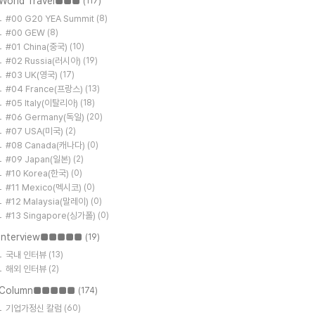
World Travel■■■
(117)
#00 G20 YEA Summit
(8)
#00 GEW
(8)
#01 China(중국)
(10)
#02 Russia(러시아)
(19)
#03 UK(영국)
(17)
#04 France(프랑스)
(13)
#05 Italy(이탈리아)
(18)
#06 Germany(독일)
(20)
#07 USA(미국)
(2)
#08 Canada(캐나다)
(0)
#09 Japan(일본)
(2)
#10 Korea(한국)
(0)
#11 Mexico(멕시코)
(0)
#12 Malaysia(말레이)
(0)
#13 Singapore(싱가폴)
(0)
Interview■■■■■
(19)
국내 인터뷰
(13)
해외 인터뷰
(2)
Column■■■■■
(174)
기업가정신 칼럼
(60)