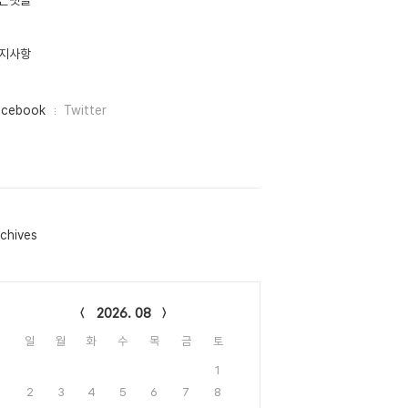
근댓글
지사항
acebook
Twitter
chives
lendar
2026. 08
일
월
화
수
목
금
토
1
2
3
4
5
6
7
8