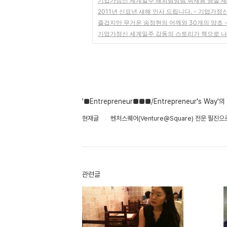
기업가정신 세계일주 해외탐방팀 취재용 명찰 제
2011년 신묘년 새해 인사 드립니다. - 기업가정
즐겁지만 무거운 송정현의 어깨와 30개의 양초 
기업가정신 세계일주 감동의 스토리가 책으로 나
'■Entrepreneur■■■/Entrepreneur's Way'
현재글
벤처스퀘어(Venture@Square) 전문 필진
관련글