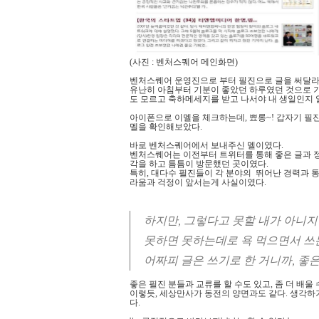
(사진 : 벤처스퀘어 메인화면)
벤처스퀘어 운영진으로 부터 필진으로 글을 써달라는
유난히 아침부터 기분이 좋았던 하루였던 것으로 기억
도 모르고 축하메세지를 받고 나서야 내 생일인지 알
아이폰으로 이멜을 체크하는데, 뾰롱~! 갑자기 필진으
멜을 확인해보았다.
바로 벤처스퀘어에서 보내주신 멜이였다.
벤처스퀘어는 이전부터 트위터를 통해 좋은 글과 정
각을 하고 틈틈이 방문했던 곳이였다.
특히, 대다수 필진들이 각 분야의 뛰어난 경력과 
라움과 걱정이 앞서는게 사실이였다.
하지만, 그렇다고 못할 내가 아니지
못하면 못하는데로 욕 먹으면서 쓰
어짜피 글은 쓰기로 한 거니까, 좋
좋은 필진 분들과 교류를 할 수도 있고, 좀 더 배울
이렇듯, 세상만사가 동전의 양면과도 같다. 생각하
다.