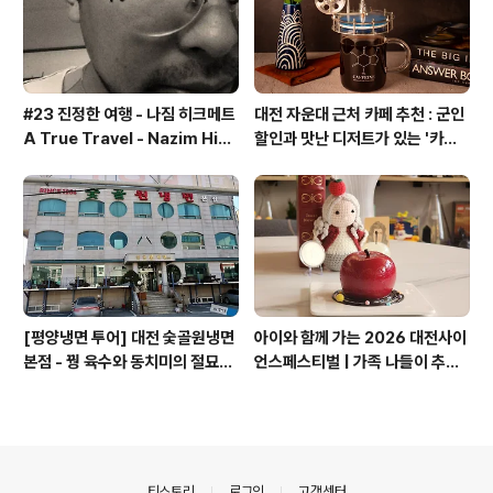
#23 진정한 여행 - 나짐 히크메트
대전 자운대 근처 카페 추천 : 군인
A True Travel - Nazim Hik
할인과 맛난 디저트가 있는 '카페
met - 기업가정신 세계일주
쿠아'
[평양냉면 투어] 대전 숯골원냉면
아이와 함께 가는 2026 대전사이
본점 - 꿩 육수와 동치미의 절묘한
언스페스티벌 | 가족 나들이 추천
경계(식후 디저트는 과학카페 쿠
코스 + 과학카페 쿠아
아)
의안내
티스토리
로그인
고객센터