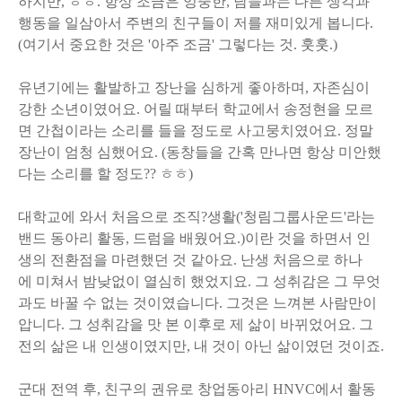
하지만, ㅎㅎ. 항상 조금은 엉뚱한, 남들과는 다른 생각과
행동을 일삼아서 주변의 친구들이 저를 재미있게 봅니다.
(여기서 중요한 것은 '아주 조금' 그렇다는 것. 훗훗.)
유년기에는 활발하고 장난을 심하게 좋아하며, 자존심이
강한 소년이였어요. 어릴 때부터 학교에서 송정현을 모르
면 간첩이라는 소리를 들을 정도로 사고뭉치였어요. 정말
장난이 엄청 심했어요. (동창들을 간혹 만나면 항상 미안했
다는 소리를 할 정도?? ㅎㅎ)
대학교에 와서 처음으로 조직?생활('청림그룹사운드'라는
밴드 동아리 활동, 드럼을 배웠어요.)이란 것을 하면서 인
생의 전환점을 마련했던 것 같아요. 난생 처음으로 하나
에 미쳐서 밤낮없이 열심히 했었지요. 그 성취감은 그 무엇
과도 바꿀 수 없는 것이였습니다. 그것은 느껴본 사람만이
압니다. 그 성취감을 맛 본 이후로 제 삶이 바뀌었어요. 그
전의 삶은 내 인생이였지만, 내 것이 아닌 삶이였던 것이죠.
군대 전역 후, 친구의 권유로 창업동아리 HNVC에서 활동