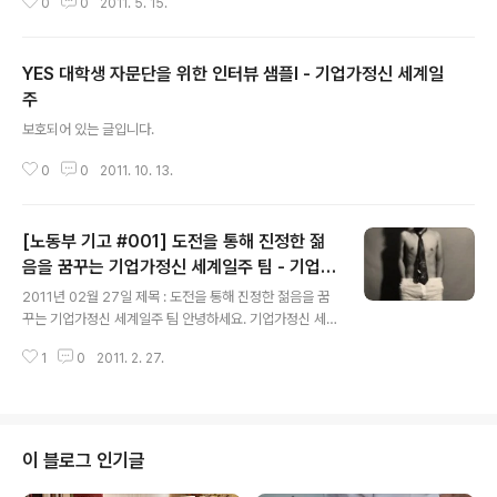
0
0
2011. 5. 15.
YES 대학생 자문단을 위한 인터뷰 샘플I - 기업가정신 세계일
주
글 내용
보호되어 있는 글입니다.
0
0
2011. 10. 13.
[노동부 기고 #001] 도전을 통해 진정한 젊
음을 꿈꾸는 기업가정신 세계일주 팀 - 기업가
글 내용
정신 세계일주
2011년 02월 27일 제목 : 도전을 통해 진정한 젊음을 꿈
꾸는 기업가정신 세계일주 팀 안녕하세요. 기업가정신 세
계일주 프로젝트 총괄 팀장 송정현입니다. 팀장이라고 하
1
0
2011. 2. 27.
니 아저씨 같은 느낌이 드는데, 저는 현재 세계를 돌아다니
며 청년창업가를 찾아 떠나는 세계일주 여행자이며, 도전
을 두려워하지 않는 청년입니다. 예전에 노동부 블로그에
제 인터뷰 글이 게재(강미경 기자, 글/사진)된 것을 인연으
로, 이제는 제가 직접 글을 기고하게 되었습니다. 앞으로 세
이 블로그 인기글
계 각 국에서 꿈을 위해 도전하는 청년들의 모습과 문화를
생생하게 전달해드리겠습니다. 우선, 왜 이런 프로젝트를