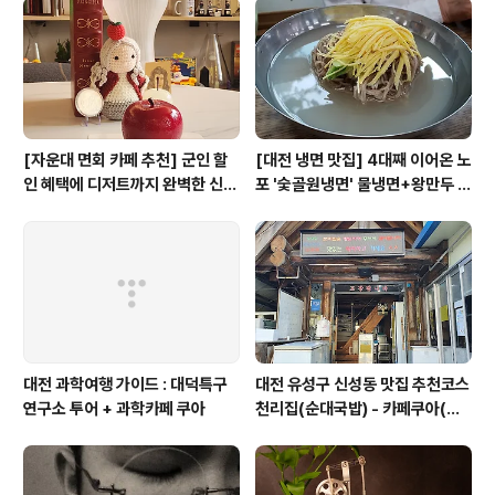
준비했는지에 대한 간략한 설명이 필요할 것 같아서 소개
글을 작성하다가, 차라리 인터뷰 형식이 좋을 것 같아서 첫
번째 컨텐츠는 저의 셀프 인터뷰를..
[자운대 면회 카페 추천] 군인 할
[대전 냉면 맛집] 4대째 이어온 노
인 혜택에 디저트까지 완벽한 신성
포 '숯골원냉면' 물냉면+왕만두 조
동 카페쿠아(Cafe QUA)
합& 식후 필수 코스 '카페 쿠아'
대전 과학여행 가이드 : 대덕특구
대전 유성구 신성동 맛집 추천코스
연구소 투어 + 과학카페 쿠아
천리집(순대국밥) - 카페쿠아(커
피)