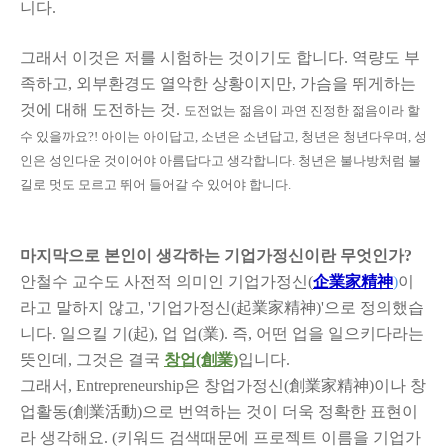
니다.
그래서 이것은 저를 시험하는 것이기도 합니다. 역량도 부
족하고, 외부환경도 열악한 상황이지만, 가슴을 뛰게하는
것에 대해 도전하는 것.
도전없는 젊음이 과연 진정한 젊음이라 할
수 있을까요?! 아이는 아이답고, 소년은 소년답고, 청년은 청년다우며, 성
인은 성인다운 것이어야 아름답다고 생각합니다. 청년은 불나방처럼 불
길로 멋도 모르고 뛰어 들어갈 수 있어야 합니다.
마지막으로 본인이 생각하는 기업가정신이란 무엇인가?
안철수 교수도 사전적 의미인 기업가정신(
企業家精神
)
이
라고 말하지 않고, '기업가정신(起業家精神)'으로 정의했습
니다. 일으킬 기(起), 업 업(業). 즉, 어떤 업을 일으키다라는
뜻인데, 그것은 결국
창업(創業)
입니다.
그래서, Entrepreneurship은 창업가정신(創業家精神)이나 창
업활동(創業活動)으로 번역하는 것이 더욱 정확한 표현이
라 생각해요. (키워드 검색때문에 프로젝트 이름을 기업가