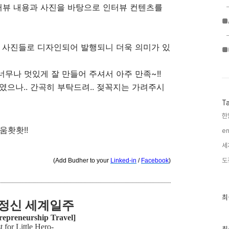
뷰 내용과 사진을 바탕으로 인터뷰 컨텐츠를
■
은 사진들로 디자인되어 발행되니 더욱 의미가 있
■
너무나 멋있게 잘 만들어 주셔서 아주 만족~!!
외였으나.. 간곡히 부탁드려.. 젖꼭지는 가려주시
T
한
움홧홧!!
en
세
도
(Add Budher to your
Linked-in
/
Facebook
)
최
최
정신 세계일주
근
글
repreneurship Travel]
과
t for Little Hero-
인