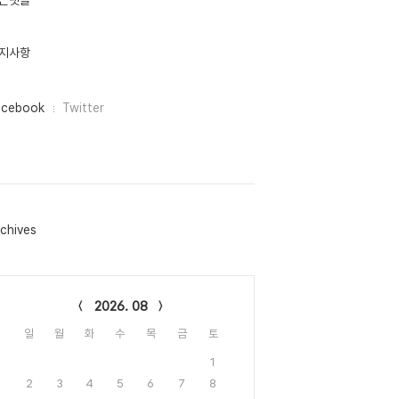
근댓글
지사항
acebook
Twitter
chives
lendar
2026. 08
일
월
화
수
목
금
토
1
2
3
4
5
6
7
8