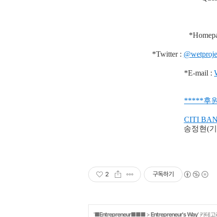
*Homepa
*Twitter :
@wetproje
*E-mail :
***
**
후원
CITI BA
송정현(기
2
구독하기
'
■Entrepreneur■■■
>
Entrepreneur's Way
' 카테고