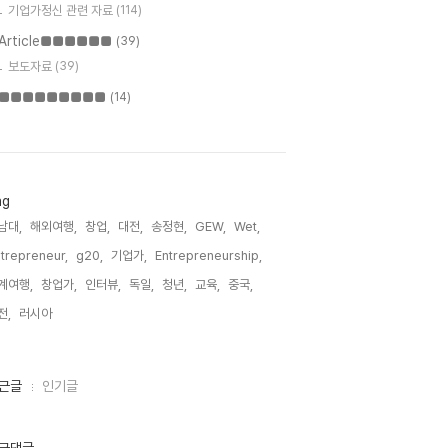
기업가정신 관련 자료
(114)
Article■■■■■■
(39)
보도자료
(39)
■■■■■■■■■
(14)
ag
남대,
해외여행,
창업,
대전,
송정현,
GEW,
Wet,
trepreneur,
g20,
기업가,
Entrepreneurship,
계여행,
창업가,
인터뷰,
독일,
청년,
교육,
중국,
전,
러시아,
근글
인기글