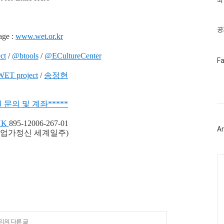
최
기
글
공
ge :
www.wet.or.kr
ct
/
@btools
/
@ECultureCenter
페
F
이
WET project
/
송정현
스
북
트
위
 문의 및 계좌
*
*
***
터
플
NK
895-12006-267-01
러
Ar
그
업가정신 세계일주)
인
Ca
리의 다른 글