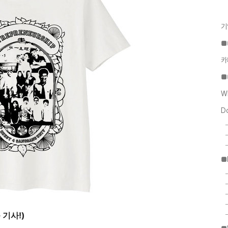
기
■
카
■
W
D
■
 기사!)