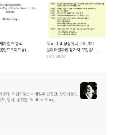
세계일주 공식
Quest 4 상상유니브 제 3기
(안드로이드용)
문제해결과정 참가자 모집중! -
PK 파일 - 기업가정신
기업가정신 세계일주
2012.08.25
화센터, 기업가정신 세계일주 탐험단, 창업가정신,
저자, 강사, 송정현, Budher Song