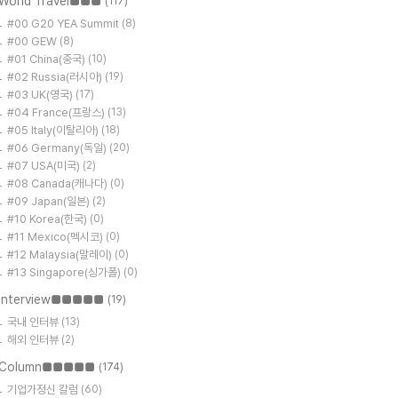
World Travel■■■
(117)
#00 G20 YEA Summit
(8)
#00 GEW
(8)
#01 China(중국)
(10)
#02 Russia(러시아)
(19)
#03 UK(영국)
(17)
#04 France(프랑스)
(13)
#05 Italy(이탈리아)
(18)
#06 Germany(독일)
(20)
#07 USA(미국)
(2)
#08 Canada(캐나다)
(0)
#09 Japan(일본)
(2)
#10 Korea(한국)
(0)
#11 Mexico(멕시코)
(0)
#12 Malaysia(말레이)
(0)
#13 Singapore(싱가폴)
(0)
Interview■■■■■
(19)
국내 인터뷰
(13)
해외 인터뷰
(2)
Column■■■■■
(174)
기업가정신 칼럼
(60)