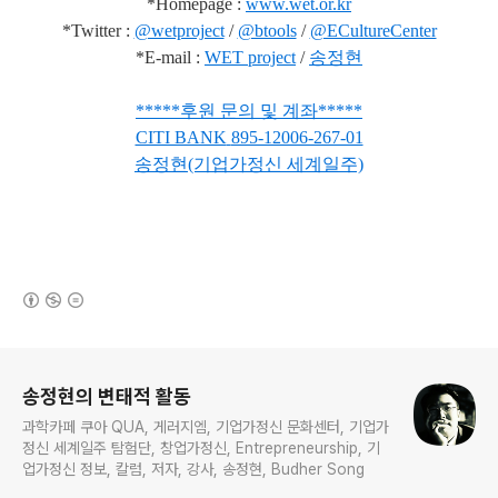
*Homepage :
www.wet.or.kr
*Twitter :
@wetproject
/
@btools
/
@ECultureCenter
*E-mail :
WET project
/
송정현
***
**
후원 문의 및 계좌
*
*
***
CITI BANK
895-12006-267-01
송정현(기업가정신 세계일주)
(새창열림)
로그 정보
송정현의 변태적 활동
과학카페 쿠아 QUA, 게러지엠, 기업가정신 문화센터, 기업가
정신 세계일주 탐험단, 창업가정신, Entrepreneurship, 기
업가정신 정보, 칼럼, 저자, 강사, 송정현, Budher Song