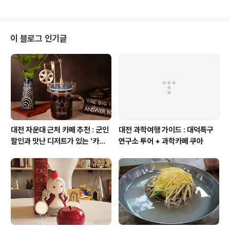
산방에서 글을 쓰고 있다. 늦어도 올해 안으로는 원고를 출
판사에 전달해주겠다는 나일론 같은 내 결심때문이다. 그
러고 보니, 이번 달이 기업가정신 세계일주를 마치고 귀국
한지 1년이 되는 달이다. 그래. 글을 써야 된다. 기상-아침
이 블로그 인기글
식사-글쓰기-점심식사-글쓰기-저녁식사-글쓰기-108배-
취침-기상 이와 같은 패턴의 나의 최근 일상에 대해 글을
남겼더니, 이런 시간이 있어서 부럽다는 글이 있었다. 그 댓
글에 순간 울컥했다. 남들이 부러워하는 이 시간은 정기적
인 수입을 ..
대전 자운대 근처 카페 추천 : 군인
대전 과학여행 가이드 : 대덕특구
할인과 맛난 디저트가 있는 '카페
연구소 투어 + 과학카페 쿠아
쿠아'