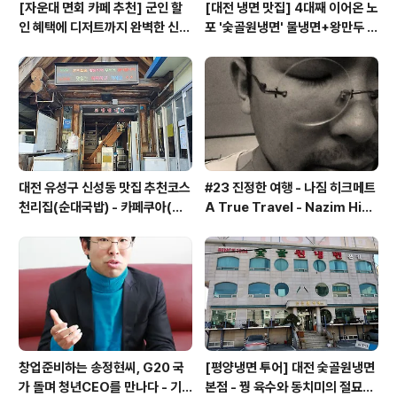
[자운대 면회 카페 추천] 군인 할
[대전 냉면 맛집] 4대째 이어온 노
인 혜택에 디저트까지 완벽한 신성
포 '숯골원냉면' 물냉면+왕만두 조
동 카페쿠아(Cafe QUA)
합& 식후 필수 코스 '카페 쿠아'
대전 유성구 신성동 맛집 추천코스
#23 진정한 여행 - 나짐 히크메트
천리집(순대국밥) - 카페쿠아(커
A True Travel - Nazim Hik
피)
met - 기업가정신 세계일주
창업준비하는 송정현씨, G20 국
[평양냉면 투어] 대전 숯골원냉면
가 돌며 청년CEO를 만나다 - 기
본점 - 꿩 육수와 동치미의 절묘한