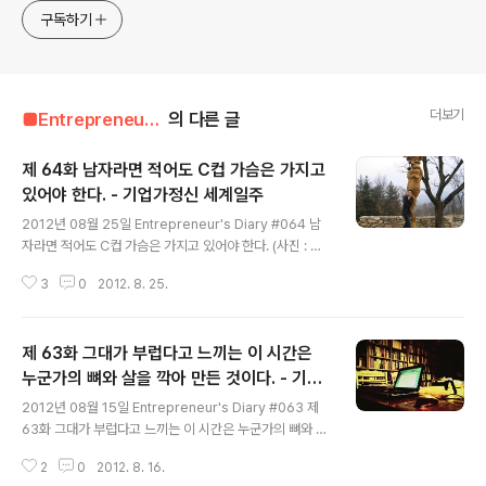
구독하기
더보기
■Entrepreneur■■■/Entrepreneur's Diary
의 다른 글
제 64화 남자라면 적어도 C컵 가슴은 가지고
있어야 한다. - 기업가정신 세계일주
글 내용
2012년 08월 25일 Entrepreneur's Diary #064 남
자라면 적어도 C컵 가슴은 가지고 있어야 한다. (사진 : 정
말 C컵 가슴을 가지고 있는 소&송) 지난달인가? 재미난 친
3
0
2012. 8. 25.
구가 한 명 찾아왔다. 작년에 인천 재능대학교에 특강을 하
러 간 적이 있었는데..... 그 때 수업시간에 아마 거의 절반은
졸거나 떠들거나 아마 게임을 했었던 것 같은데, 아이러니
제 63화 그대가 부럽다고 느끼는 이 시간은
하게도 내 명함이 가장 많이 팔린? 때이기도 하다. 여튼, 그
리고 난 뒤, 작년 말인가 올해 초에 재능대학교 학생이라는
누군가의 뼈와 살을 깍아 만든 것이다. - 기업
글 내용
친구로부터 연락을 받았다. 언제 한번 만났으면 좋겠다
가정신 세계일주
2012년 08월 15일 Entrepreneur's Diary #063 제
고..... 흥미로운 친구였다. 매주 서울을 가끔은 오가고 있던
63화 그대가 부럽다고 느끼는 이 시간은 누군가의 뼈와 살
상태라서..... 일정을 맞춰보았으나, 안타깝게도 일정이 잘
을 깍아 만든 것이다. (사진 : 글쓰는 공간, 독서산방에서)
맞지 않았다. 그렇게 흐지부지 당돌한 녀석과..
2
0
2012. 8. 16.
요즘 방학이라 해야할 업무나 개인적인 일이 아니면 독서