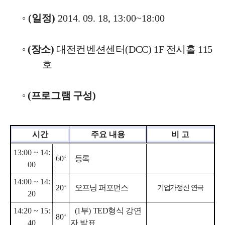
◦
(
일정
)
2014. 09. 18, 13:00~18:00
◦
(
장소
)
대전컨벤션센터
(DCC) 1F 전시홀 115
호
◦
(
프로그램 구성
)
시간
주요 내용
비 고
13:00 ~ 14:
60‘
등록
00
14:00 ~ 14:
20‘
오프닝 퍼포먼스
기업가정신 연극
20
14:20 ~ 15:
(1
부
) TED
형식 강연
80‘
40
자 발표