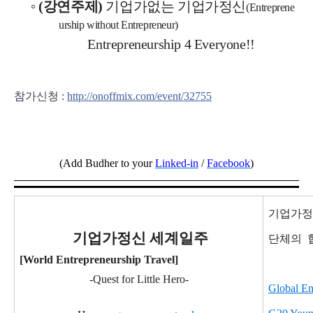
◦
(
강연주제
)
기업가없는 기업가정신
(Entreprene
urship without Entrepreneur)
Entrepreneurship 4 Everyone!!
참가신청 :
http://onoffmix.com/event/32755
(Add Budher to your
Linked-in
/
Facebook
)
기업가정
기
업가정신 세계일주
단체의
[World Entrepreneurship Travel]
-Quest for Little Hero-
Global En