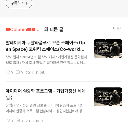
구독하기
더보기
■Column■■■■■/기업가정신 관련 자료
의 다른 글
말레이시아 쿠알라품푸르 오픈 스페이스(Op
en Space) 코워킹 스페이스(Co-workion
글 내용
g Space) 현황 - 기업가정신 문화센터
보도 일자 : 2014년 11월 보도 매체 : 기업가정신 문화센터
보도 출처 : 자체 조사 창업/기업가정신 관련 정보 #말레이
시아 쿠알라품푸르에 위치한 오픈 스페이스 또는 코워킹
0
0
2014. 11. 25.
스페이스 현황 말레이시아 쿠알라품푸르 오픈 스페이스(O
pen Space)코워킹 스페이스(Co-workiong Space)
현황 ○ 1337 VENTURES -Contact : http://www.13
아이디어 실증화 프로그램 - 기업가정신 세계
37ventures.net정부에서 지원하는 1337 VENTURES
는 말레이시아의 대표적인 Accelerator기관으로 아이디
일주
글 내용
어를 비즈니스모델화 하여 app 개발 및 시제품 제작을 지
창업/기업가정신 관련 정보 #아이디어 실증화 프로그램 아
원하는 기관. 건물에는 app개발 및 창업을 위한 모든 프로
이디어 실증화 프로그램 한남대학교 창업지원단에서 창업
그램과 시설이 있어 논스톱 프로그램을 자랑하고 있음. 모
가들의 역량강화에 도움될만한 "아이디어 실증화 교육 프
바일 게임을 선호하지만 하드웨어 다양한..
0
0
2013. 10. 3.
로그램"을 실시합니다.린 스타트업과 서비스 디자인 개념