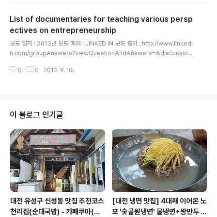
을 이론과 실습을 통해 학습할 수 있는 한국 유일의 창업 교
육 프로그램입니다. 게다가, 실제 시제품 제작 전문가 + 디
List of documentaries for teaching various persp
자이너 + CAD/CAM 전문가와 함께 시제품 개발을 진행
하는 협업 수업까지! 본 프로그램을 수강하게 되면, 실험용
ectives on entrepreneurship
글 내용
시제품을 제작 + 고객 인터뷰 + 이해관계자 니즈 파악 +
보도 일자 : 2013년 보도 매체 : LINKED IN 보도 출처 : http://www.linkedi
비지니스 모델 개발을 경험해보고 역량을 구축하실 수 있
n.com/groupAnswers?viewQuestionAndAnswers=&discussionI
습니다. 수업은 워크샵 방식으로 실습 중심으로 진행되며,
D=261579177&gid=2342990&trk=eml-anet_dig-b_nd-pst_ttle-
이를 위한 실무적인 방법론을 적절하게 학습할 수 있도록
0
0
2013. 9. 10.
cn&fromEmail=&ut=0wHPtaXMczFBU1 창업/기업가정신 관련 정보 #Li
구성하였습니다. ○ 부트캠프(안)일차구..
st of documentaries for teaching various perspectives on entrep
reneurship List of documentaries for teaching various perspecti
ves on entrepreneurshipRay GarciaEntrepreneur, new valu..
이 블로그 인기글
대전 유성구 신성동 맛집 추천코스
[대전 냉면 맛집] 4대째 이어온 노
천리집(순대국밥) - 카페쿠아(커
포 '숯골원냉면' 물냉면+왕만두 조