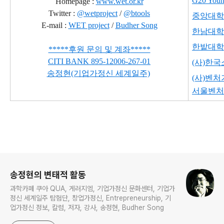
G20 Young
Homepage :
www.wet.or.kr
Twitter :
@wetproject
/
@btools
중앙대학
E-mail :
WET project
/
Budher Song
한남대학
한밭대학
*****
후원 문의 및 계좌
*****
CITI BANK
895-12006-267-01
(사)한
송정현(기업가정신 세계일주)
(사)벤
서울벤처
로그 정보
송정현의 변태적 활동
과학카페 쿠아 QUA, 게러지엠, 기업가정신 문화센터, 기업가
정신 세계일주 탐험단, 창업가정신, Entrepreneurship, 기
업가정신 정보, 칼럼, 저자, 강사, 송정현, Budher Song