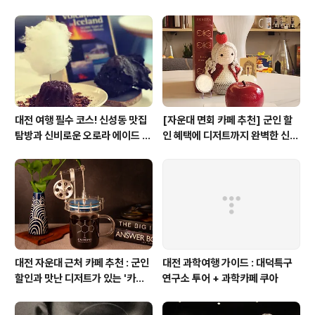
피)
합& 식후 필수 코스 '카페 쿠아'
대전 여행 필수 코스! 신성동 맛집
[자운대 면회 카페 추천] 군인 할
탐방과 신비로운 오로라 에이드 체
인 혜택에 디저트까지 완벽한 신성
험
동 카페쿠아(Cafe QUA)
대전 자운대 근처 카페 추천 : 군인
대전 과학여행 가이드 : 대덕특구
할인과 맛난 디저트가 있는 '카페
연구소 투어 + 과학카페 쿠아
쿠아'