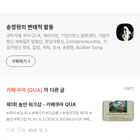
로그 정보
송정현의 변태적 활동
과학카페 쿠아 QUA, 게러지엠, 기업가정신 문화센터, 기업가
정신 세계일주 탐험단, 창업가정신, Entrepreneurship, 기
업가정신 정보, 칼럼, 저자, 강사, 송정현, Budher Song
구독하기
더보기
카페 쿠아 (QUA)
의 다른 글
제1회 놀만 워크샵 - 카페쿠아 QUA
글 내용
#쿠아 #QUA x #메이커 #다은쌤 x #게러지엠 제1회 #
놀만 #워크샵 PLAY & SCIENCE WORKSHOP #페이
퍼 #롤러코스터 제작 참가신청 : https://forms.gle/ofR
0
0
2022. 12. 3.
Uj3qQGxjLn7Xy6 놀만 워크샵은 가족들이 함께 놀면서
만드는 과학 체험형 프로그램입니다. 다은쌤과 함께 종이