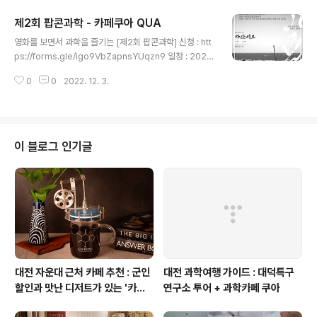
로 롤러코스터를 만들어보고 구슬을 굴려서 20초 이상 롤
제2회 팝콘과학 - 카페쿠아 QUA
러코스터에서 운동하게 하는 것이 목표입니다. 놀고 만들
글 내용
며 과학 원리도 쉽게 익힐 수 있습니다. 지금 바로 참가 신
영화를 보면서 과학을 즐기는 [제2회 팝콘과학] 신청 : htt
청하세요! 일 정 : 2022년 12월 4일(일) 14:00 – 18:00
ps://forms.gle/igo9VbZapnsYUqzn9 일정 : 2022
대 상 : 초~중등 자녀를 둔 가족 구성원 모두 장 소 : 카페 쿠
년 12월 07일(수) 18:00 – 19:30 주제 : 자산어보와 정약
아 (대전시 유성구 신성로61번안길 53 1층) https://plac
0
0
2022. 12. 3.
전 장소 : QUA (대전시 유성구 신성로61번안길 53) 대상
e.map.kakao...
: 00명 (참가비 1만원 – 음료 포함) 발표 : 씨드콥 김진형 본
부장 내용 : 우리나라 과학 위인 정약전과 재미난 과학 유산
이야기 주최/주관 : 씨드콥, 코리안 사이언스 크루, Cafe Q
UA, 게러지엠 후원 : 한국과학창의재단, 과학기술정보통신
이 블로그 인기글
부 #QUA #쿠아 #씨드콥 #코리안사이언스크루 #카페 #
CAFE #과학 #팝콘과학 #팝콘 #영화 #자산어보 #정약
전 #과학유산 #커피맛집 #과학굿즈 #김진형 #게러지엠
#카페쿠아 #대전 ..
대전 자운대 근처 카페 추천 : 군인
대전 과학여행 가이드 : 대덕특구
할인과 맛난 디저트가 있는 '카페
연구소 투어 + 과학카페 쿠아
쿠아'