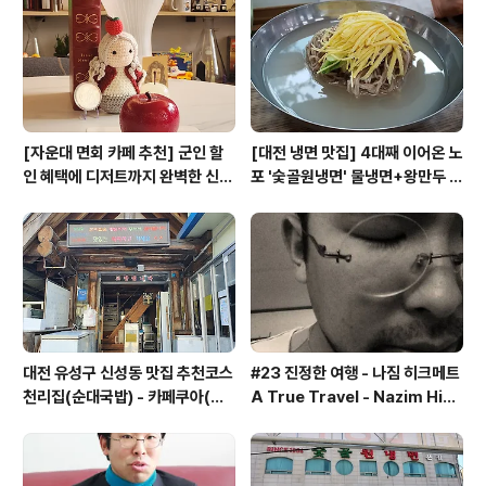
[자운대 면회 카페 추천] 군인 할
[대전 냉면 맛집] 4대째 이어온 노
인 혜택에 디저트까지 완벽한 신성
포 '숯골원냉면' 물냉면+왕만두 조
동 카페쿠아(Cafe QUA)
합& 식후 필수 코스 '카페 쿠아'
대전 유성구 신성동 맛집 추천코스
#23 진정한 여행 - 나짐 히크메트
천리집(순대국밥) - 카페쿠아(커
A True Travel - Nazim Hik
피)
met - 기업가정신 세계일주