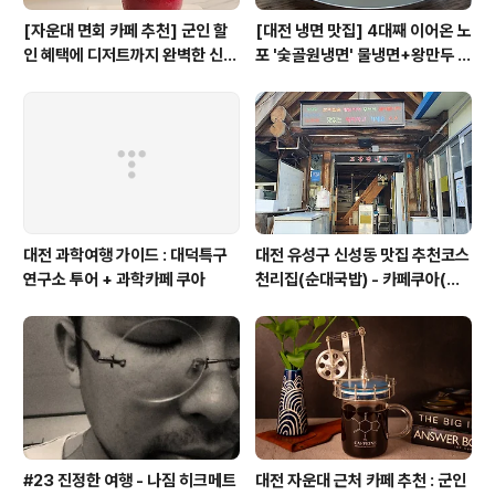
[자운대 면회 카페 추천] 군인 할
[대전 냉면 맛집] 4대째 이어온 노
인 혜택에 디저트까지 완벽한 신성
포 '숯골원냉면' 물냉면+왕만두 조
동 카페쿠아(Cafe QUA)
합& 식후 필수 코스 '카페 쿠아'
대전 과학여행 가이드 : 대덕특구
대전 유성구 신성동 맛집 추천코스
연구소 투어 + 과학카페 쿠아
천리집(순대국밥) - 카페쿠아(커
피)
#23 진정한 여행 - 나짐 히크메트
대전 자운대 근처 카페 추천 : 군인