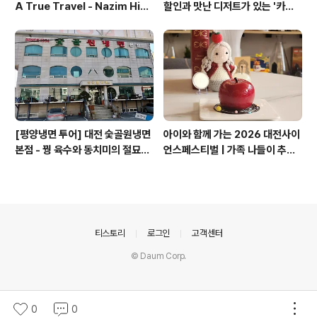
A True Travel - Nazim Hik
할인과 맛난 디저트가 있는 '카페
met - 기업가정신 세계일주
쿠아'
[평양냉면 투어] 대전 숯골원냉면
아이와 함께 가는 2026 대전사이
본점 - 꿩 육수와 동치미의 절묘한
언스페스티벌 | 가족 나들이 추천
경계(식후 디저트는 과학카페 쿠
코스 + 과학카페 쿠아
아)
의안내
티스토리
로그인
고객센터
© Daum Corp.
0
0