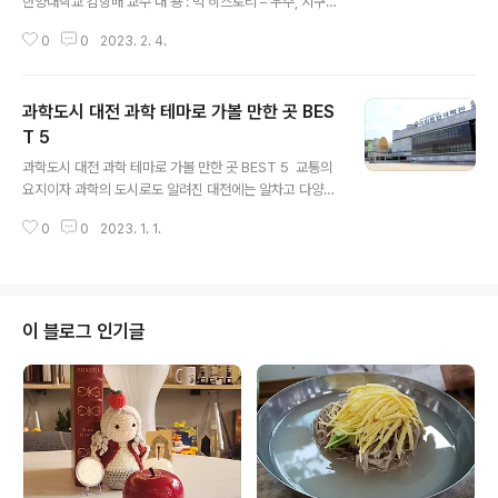
한양대학교 김항배 교수 내 용 : 빅 히스토리 – 우주, 지구,
생명, 문명을 잇는 역사 장 소 : Cafe QUA (대전시 유성구
0
0
2023. 2. 4.
신성로61번안길 53) 비 용 : 1인당 1만원 신 청 : https://f
orms.gle/Q7vooY1c8bPmPgJs7 문 의 : 042-867
-5897 sciencecafekorea@gmail.com Café QUA
과학도시 대전 과학 테마로 가볼 만한 곳 BES
는 2023년 빅히스토리 프로젝트를 시작합니다. 빅뱅과 다
양한 우주관, 별과 물질의 기원 등 빅히스토리의 세부 주제
T 5
글 내용
를 매월 즐겁고 유익한 강연과 토론, 체험, 세미나 등 다채
과학도시 대전 과학 테마로 가볼 만한 곳 BEST 5 ​ 교통의
로운 컨텐츠 형식으로 선보입니다. 다음과 같이 각 소주제
요지이자 과학의 도시로도 알려진 대전에는 알차고 다양한
로 매월 집중적으로 다루어 보려고 합니다. 2월 빅히스..
볼거리와 체험 거리가 있습니다. 국립중앙과학관과 한밭수
0
0
2023. 1. 1.
목원, 과학카페 쿠아는 과학의 도시 대전다운 명소로 남녀
노소 모두에게 사랑받는 곳이다. 장태산 자연휴양림, 대청
호, 계족산 황톳길은 자연 속에서 지친 몸과 마음을 힐링하
기 좋다. 유성온천은 사계절 휴양지로 유명하다. ​ 1. 국립중
앙과학관 추천: 커플, 가족, 역사, 싱글, 단체 ​아이들과 함께
이 블로그 인기글
대전을 여행한다면 꼭 방문해 보길 추천. 자연사관, 인류관,
천체관, 미래기술관, 생물탐구관, 창의나래관, 꿈아띠체험
관 등 다양한 전시관이 있다. 제대로 둘러보려면 하루가 걸
릴 정도로 규모가 방대하다. 생각지 못했던 신기하고 진귀
한 전시물을 ..