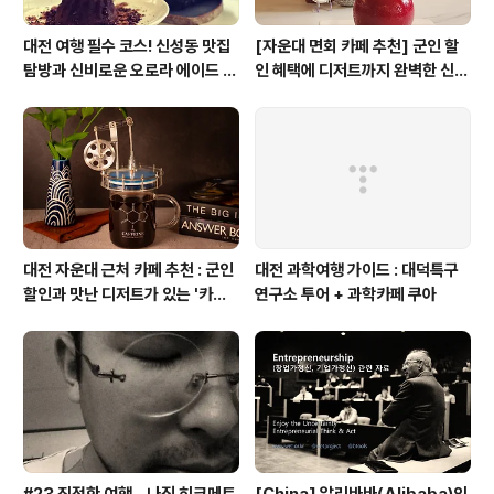
대전 여행 필수 코스! 신성동 맛집
[자운대 면회 카페 추천] 군인 할
탐방과 신비로운 오로라 에이드 체
인 혜택에 디저트까지 완벽한 신성
험
동 카페쿠아(Cafe QUA)
대전 자운대 근처 카페 추천 : 군인
대전 과학여행 가이드 : 대덕특구
할인과 맛난 디저트가 있는 '카페
연구소 투어 + 과학카페 쿠아
쿠아'