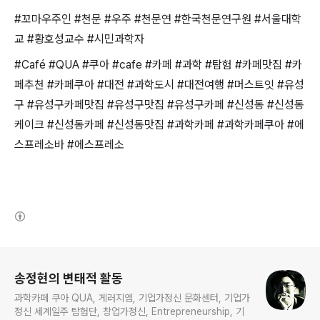
#꼬마우주인
#천문 #우주 #천문연
#한국천문연구원
#서울대학
교 #황호성교수 #시민과학자
#Café #QUA #쿠아 #cafe #카페 #과학 #탐험 #카페맛집 #카
페추천 #카페쿠아 #대전 #과학도시 #대전여행 #머스트잇 #유성
구 #유성구카페맛집 #유성구맛집 #유성구카페 #신성동 #신성동
케이크 #신성동카페 #신성동맛집 #과학카페 #과학카페쿠아 #에
스프레소바 #에스프레소
(새창열림)
로그 정보
송정현의 변태적 활동
과학카페 쿠아 QUA, 게러지엠, 기업가정신 문화센터, 기업가
정신 세계일주 탐험단, 창업가정신, Entrepreneurship, 기