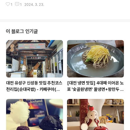
년 04월 06일(토) 11:00~12:00 강사 : 메종드사이언스
1
1
2024. 3. 23.
(이송교 작가) 내용 : 우주에서 우리까지 인스타툰으로 쉽
게 배우는 과학 이야기 + 팬 싸인회 비용 : 1인당 1만원 장
소 : 카페쿠아 QUA (대전시 유성구 신성로61번안길 53)
문의 : 042-867-5897 sciencecafekorea@gmail.
com 신청 : https://forms.gle/GJCP2g1EBJPRdAg
이 블로그 인기글
t6 #이북저북 #북콘서트 #이송교 #작가 #어쩌면당신이
원했던과학이야기 #인스타툰 #메종드사이언스 #우주 #
카페쿠아 #쿠아 #cafe #카페 #Café #QUA #과학 #탐
험 #카페맛집 #카페추천 ..
대전 유성구 신성동 맛집 추천코스
[대전 냉면 맛집] 4대째 이어온 노
천리집(순대국밥) - 카페쿠아(커
포 '숯골원냉면' 물냉면+왕만두 조
피)
합& 식후 필수 코스 '카페 쿠아'