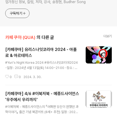
업가정신 정보, 칼럼, 저자, 강사, 송정현, Budher Song
구독하기
더보기
카페 쿠아 (QUA)
의 다른 글
[카페쿠아] 유리스나잇코리아 2024 - 아폴
로 & 아르테미스
글 내용
#Yuri's Night Korea 2024 #유리스나잇코리아2024
-일정 : 2024년 4월 13일(토) 14:00~21:00 -장소 : 카
페쿠아(대전시 유성구 신성로61번안길 53) -주제 : 아폴
0
0
2024. 3. 30.
로 & 아르테미스(Apollo & Artemis) -프로그램 : 비주
얼씽킹 워크샵, 주제 강연(아폴로&아르테미스 VS 스푸트
니크&소유즈), 팀별 미션 수행, 네트워킹 파티 등 우주를
[카페쿠아] 4/6 #이북저북 - 메종드사이언스
좋아하는 사람들을 위한 즐거운 커뮤니티 파티 -대상 : 우
주를 좋아하는 60명 (드레스 코드 : 상쾌한 우주) -비용 :
'우주에서 우리까지'
글 내용
일반 2만원(청소년/군인 1만원) -문의 : 042-867-5897
#이북저북 - 메종드사이언스의 『어쩌면 당신이 원했던 과
/ sciencecafekorea@gmail.com -신청 : https://fo
학이야기』 출간 기념 북콘서트 (8세+ 추천) 일정 : 2024
rms.gle/CAygwgQ5ZqP9QjPq8 #yuris..