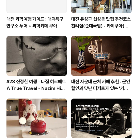
대전 과학여행 가이드 : 대덕특구
대전 유성구 신성동 맛집 추천코스
연구소 투어 + 과학카페 쿠아
천리집(순대국밥) - 카페쿠아(커
피)
#23 진정한 여행 - 나짐 히크메트
대전 자운대 근처 카페 추천 : 군인
A True Travel - Nazim Hik
할인과 맛난 디저트가 있는 '카페
met - 기업가정신 세계일주
쿠아'