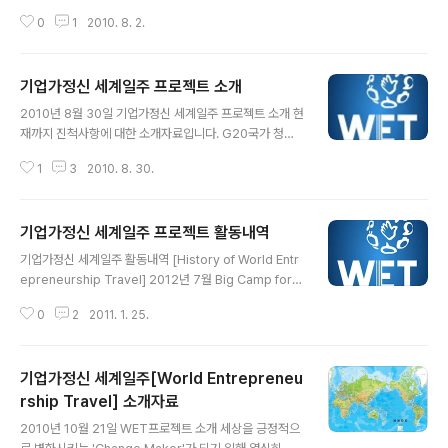
정현의 기업가정신 세계일주 노트북입니다. 세계일주를 준
0
1
2010. 8. 2.
비하면서 항상 부족하고, 어려웠던, 그래도 도전하는 젊음
의 이야기. 그리고, 세계일주를 하면서 지치고, 쓰러졌던,
하지만 포기하지 않는 젊음의 이야기를 담고 싶습니다. 이
기업가정신 세계일주 프로젝트 소개
세상 만물의 기운과 지혜로 제가 살아갑니다. 항상 고맙습
글 내용
니다. Fledgling Entrepreneur 송정현 배상. 이 글은 스
2010년 8월 30일 기업가정신 세계일주 프로젝트 소개 현
프링노트에서 작성되었습니다.
재까지 진척사항에 대한 소개자료입니다. G20국가 청년
기업가를 만나 인터뷰하고, 컨텐츠를 제작 및 국내/외에 배
1
3
2010. 8. 30.
포하여 청년들의 도전정신과 기업가정신을 함양시키기 위
한 프로젝트입니다. G20 YES Korea, GEW Korea와
함께 협업으로 진행중이며, G20 YES의 공식 프로그램으
기업가정신 세계일주 프로젝트 활동내역
로서 공익성을 인증받은 프로젝트입니다. 아래 자료를 통
글 내용
해 본 프로젝트에 대해 설명을 해놓았습니다. 고맙습니다.
기업가정신 세계일주 활동내역 [History of World Entr
Gew+g20 yes+기업가정신 세계일주 소개자료(uploa
epreneurship Travel] 2012년 7월 Big Camp for E
d) View more presentations from qusxothdwkd.
du 참가 2012년 6월 Young Entrepreneurs Summit
이 글은 스프링노트에서 작성되었습니다.
0
2
2011. 1. 25.
in Mexico - Official Sherpa 참석2012년 6월 2012
년 5월 Quest 4 활동결과 분석 설계2012년 5월 3인3색
재능기부 강연2012년 5월 케이블 방송 CnM Cable TV
기업가정신 세계일주[World Entrepreneu
단독 출연2012년 5월 KT&G 상상유니브에 Quest 4 상
상유니브 프로그램 런칭 2012년 3월 Quest 4 동국대학
rship Travel] 소개자료
글 내용
교 런칭 2012년 2월 EBS 교육 화제의 인물 단독 출연(송
2010년 10월 21일 WET프로젝트 소개 세상을 긍정적으
정현, 윤승현)2012년 2월 대전문화산업진흥원 원장 미팅