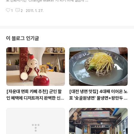
로 변화시키는 'Change Maker'가 되기 위해 열심히 노
2012년 2월 Startup Weeke..
력하는 청년들의 활동이다. 열정과 패기가 넘치고, 진정한
1
2
2011. 1. 27.
젊음을 추구하고 있는 청년들로 구성된, 이 프로젝트는 Ent
repreneurship(창업가정신, 기업가정신)을 테마로 세계
일주를 하는 것이다. 우리는 전세계의 Entrepreneur(창
업가, 기업가)를 만나 그들의 도전적인 사례들을 탐구하고
취재하고 있다. 이를 컨텐츠로 제작해서 각종 미디어를 통
이 블로그 인기글
해 국내를 포함한 전 세계 104개국에 배포하고 있다. 현재
우리 프로젝트와 협업하고 있는 단체와 기관은 -Global E
ntrepreneurship Week -G20 Young Entreprene
ur Alliance -INKE, OKT..
[자운대 면회 카페 추천] 군인 할
[대전 냉면 맛집] 4대째 이어온 노
인 혜택에 디저트까지 완벽한 신성
포 '숯골원냉면' 물냉면+왕만두 조
동 카페쿠아(Cafe QUA)
합& 식후 필수 코스 '카페 쿠아'