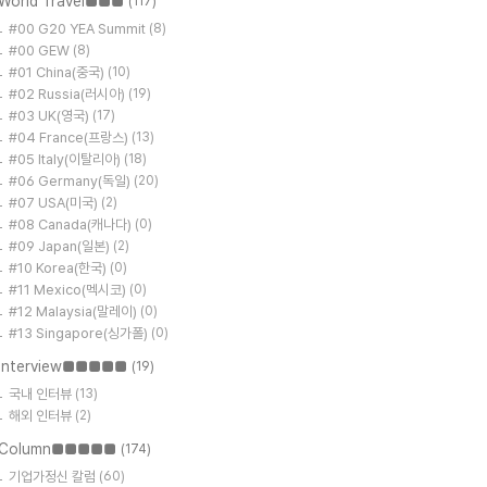
World Travel■■■
(117)
#00 G20 YEA Summit
(8)
#00 GEW
(8)
#01 China(중국)
(10)
#02 Russia(러시아)
(19)
#03 UK(영국)
(17)
#04 France(프랑스)
(13)
#05 Italy(이탈리아)
(18)
#06 Germany(독일)
(20)
#07 USA(미국)
(2)
#08 Canada(캐나다)
(0)
#09 Japan(일본)
(2)
#10 Korea(한국)
(0)
#11 Mexico(멕시코)
(0)
#12 Malaysia(말레이)
(0)
#13 Singapore(싱가폴)
(0)
Interview■■■■■
(19)
국내 인터뷰
(13)
해외 인터뷰
(2)
Column■■■■■
(174)
기업가정신 칼럼
(60)