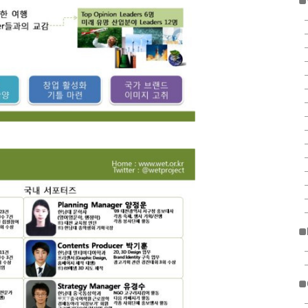
■
■
■