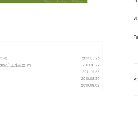
최
기
글
공
페
F
이
스
북
트
t
2011.03.26
(0)
위
Travel] 소개자료
2011.01.27
(2)
터
플
2011.01.25
러
2010.08.30
Ar
그
2010.08.02
인
Ca