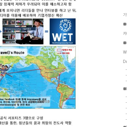
기
■
카
■
W
D
■