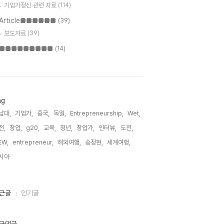
기업가정신 관련 자료
(114)
Article■■■■■■
(39)
보도자료
(39)
■■■■■■■■■
(14)
ag
남대,
기업가,
중국,
독일,
Entrepreneurship,
Wet,
전,
창업,
g20,
교육,
청년,
창업가,
인터뷰,
도전,
EW,
entrepreneur,
해외여행,
송정현,
세계여행,
시아,
근글
인기글