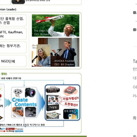
■
■
T
한
대
G
러
최
최
근
글
과
인