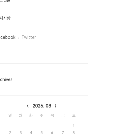
근댓글
지사항
acebook
Twitter
chives
lendar
2026. 08
일
월
화
수
목
금
토
1
2
3
4
5
6
7
8