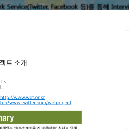
젝트 소개
다.
.
지
http://www.wet.or.kr
ttp://www.twitter.com/wetproject