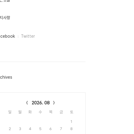
근댓글
지사항
acebook
Twitter
chives
lendar
2026. 08
일
월
화
수
목
금
토
1
2
3
4
5
6
7
8