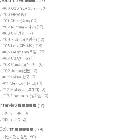
World Travel■■■
(117)
#00 G20 YEA Summit
(8)
#00 GEW
(8)
#01 China(중국)
(10)
#02 Russia(러시아)
(19)
#03 UK(영국)
(17)
#04 France(프랑스)
(13)
#05 Italy(이탈리아)
(18)
#06 Germany(독일)
(20)
#07 USA(미국)
(2)
#08 Canada(캐나다)
(0)
#09 Japan(일본)
(2)
#10 Korea(한국)
(0)
#11 Mexico(멕시코)
(0)
#12 Malaysia(말레이)
(0)
#13 Singapore(싱가폴)
(0)
Interview■■■■■
(19)
국내 인터뷰
(13)
해외 인터뷰
(2)
Column■■■■■
(174)
기업가정신 칼럼
(60)