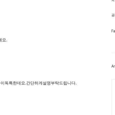
최
기
글
공
페
F
이
스
께요.
북
트
위
터
플
러
Ar
그
인
Ca
타이틀이독특한데요.간단하게설명부탁드립니다.