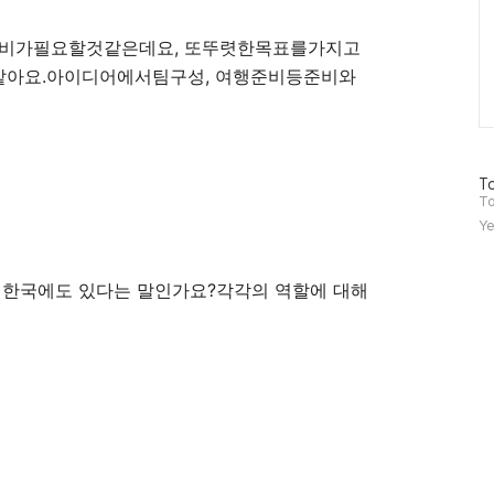
준비가필요할것같은데요, 또뚜렷한목표를가지고
아요.아이디어에서팀구성, 여행준비등준비와
방
To
문
To
자
Ye
수
이 한국에도 있다는 말인가요?각각의 역할에 대해