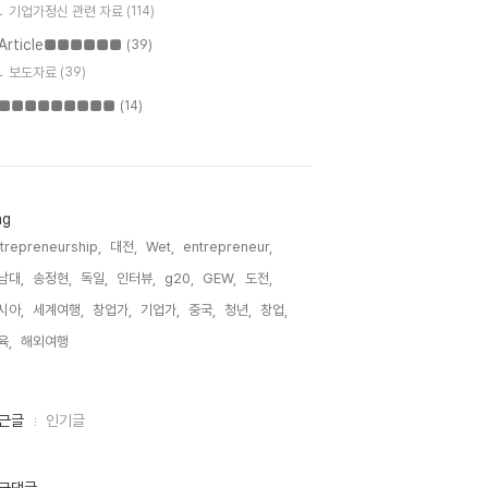
기업가정신 관련 자료
(114)
Article■■■■■■
(39)
보도자료
(39)
■■■■■■■■■
(14)
ag
trepreneurship,
대전,
Wet,
entrepreneur,
남대,
송정현,
독일,
인터뷰,
g20,
GEW,
도전,
시아,
세계여행,
창업가,
기업가,
중국,
청년,
창업,
육,
해외여행,
근글
인기글