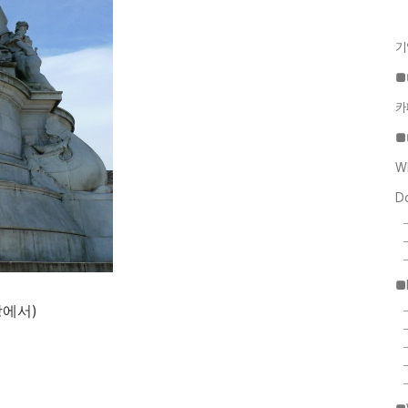
기
■
카
■
W
D
■
상에서)