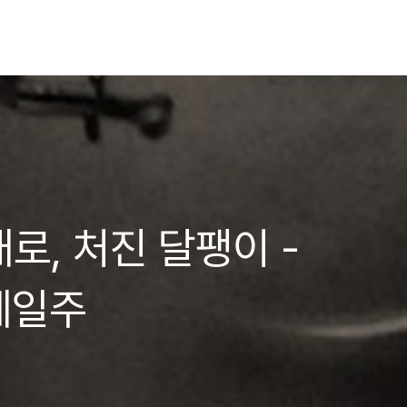
대로, 처진 달팽이 -
계일주