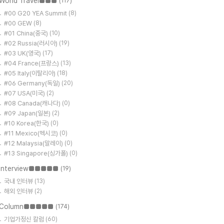
World Travel■■■
(117)
#00 G20 YEA Summit
(8)
#00 GEW
(8)
#01 China(중국)
(10)
#02 Russia(러시아)
(19)
#03 UK(영국)
(17)
#04 France(프랑스)
(13)
#05 Italy(이탈리아)
(18)
#06 Germany(독일)
(20)
#07 USA(미국)
(2)
#08 Canada(캐나다)
(0)
#09 Japan(일본)
(2)
#10 Korea(한국)
(0)
#11 Mexico(멕시코)
(0)
#12 Malaysia(말레이)
(0)
#13 Singapore(싱가폴)
(0)
Interview■■■■■
(19)
국내 인터뷰
(13)
해외 인터뷰
(2)
Column■■■■■
(174)
기업가정신 칼럼
(60)