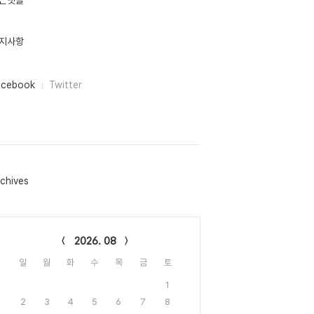
근댓글
지사항
acebook
Twitter
chives
lendar
2026. 08
일
월
화
수
목
금
토
1
2
3
4
5
6
7
8