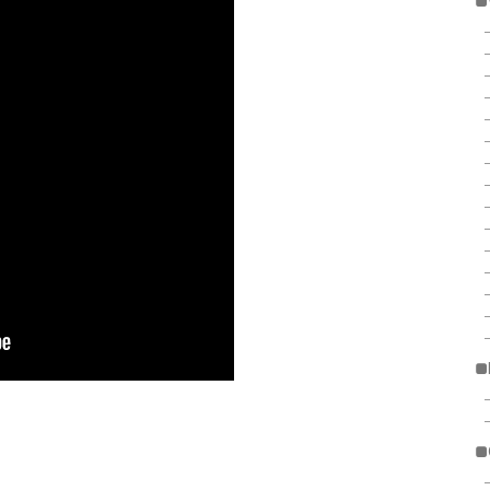
■
■
■