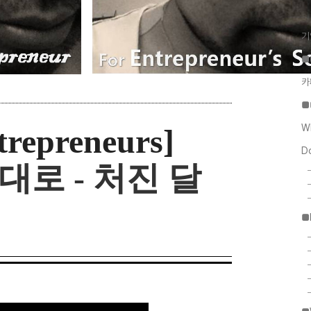
기
■
카
■
W
trepreneurs]
D
 대로 - 처진 달
■