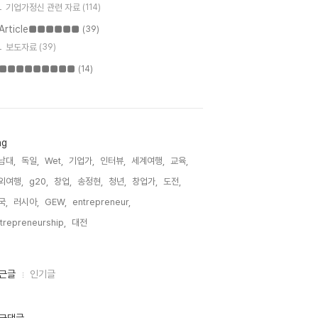
기업가정신 관련 자료
(114)
Article■■■■■■
(39)
보도자료
(39)
■■■■■■■■■
(14)
ag
남대,
독일,
Wet,
기업가,
인터뷰,
세계여행,
교육,
외여행,
g20,
창업,
송정현,
청년,
창업가,
도전,
국,
러시아,
GEW,
entrepreneur,
trepreneurship,
대전,
근글
인기글