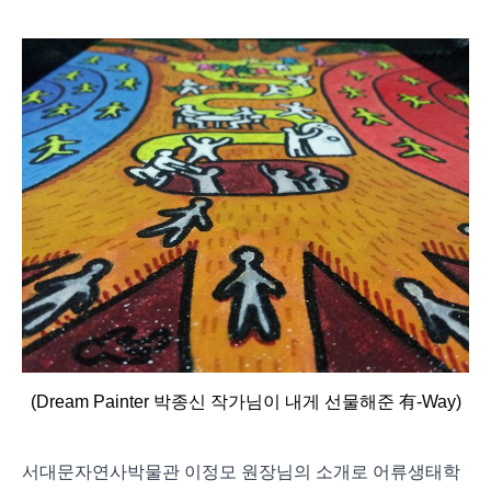
(Dream Painter 박종신 작가님이 내게 선물해준 有-Way)
서대문자연사박물관 이정모 원장님의 소개로 어류생태학