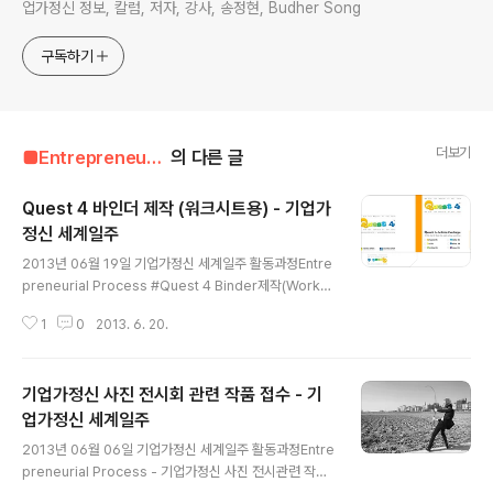
업가정신 정보, 칼럼, 저자, 강사, 송정현, Budher Song
구독하기
더보기
■Entrepreneur■■■/Entrepreneur's Way
의 다른 글
Quest 4 바인더 제작 (워크시트용) - 기업가
정신 세계일주
글 내용
2013년 06월 19일 기업가정신 세계일주 활동과정Entre
preneurial Process #Quest 4 Binder제작(Works
heet용) 이제 Quest 4 참가자들에게 워크시트를 품위있
1
0
2013. 6. 20.
게 줄 수 있을 것 같다.기존에는 포치키스로 찝어서 참가자
들에게 제공했는데.. 이제는 바인더에 넣어 제공할 수 있을
것 같다. 스타벅스의 커피 메뉴처럼, 바인더 워크시트에 따
기업가정신 사진 전시회 관련 작품 접수 - 기
라 Quest 4의 각 단계별로 어떤 내용인지 체크를 할 수 있
도록 제작했다. 하나의 디자인으로 각 단계별로 범용적으
업가정신 세계일주
글 내용
로 사용할 수 있는 유용함을 강조! ~ 이름하야 ~ Quest 4
2013년 06월 06일 기업가정신 세계일주 활동과정Entre
Action Package!! 직접 시안 디자인 하느라 4시간 동안
preneurial Process - 기업가정신 사진 전시관련 작품
끙끙거리며 혼자 PPT에서 디자인.실제 제작사이즈와 동