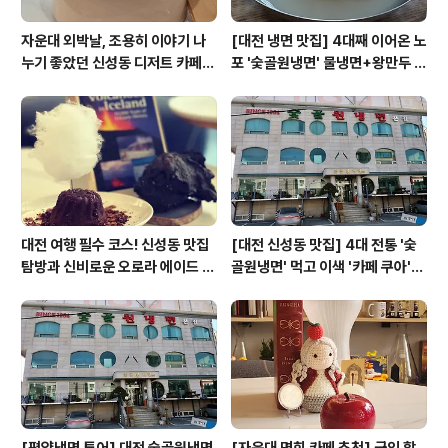
자운대 외박날, 조용히 이야기 나
[대전 냉면 맛집] 4대째 이어온 노
누기 좋았던 신성동 디저트 카페
포 '숯골원냉면' 물냉면+왕만두 조
'카페쿠아'
합& 식후 필수 코스 '카페 쿠아'
대전 여행 필수 코스! 신성동 맛집
[대전 신성동 맛집] 4대 전통 '숯
탐방과 신비로운 오로라 에이드 체
골원냉면' 먹고 이색 '카페 쿠아'로
험
이어지는 실패 없는 하루 코스