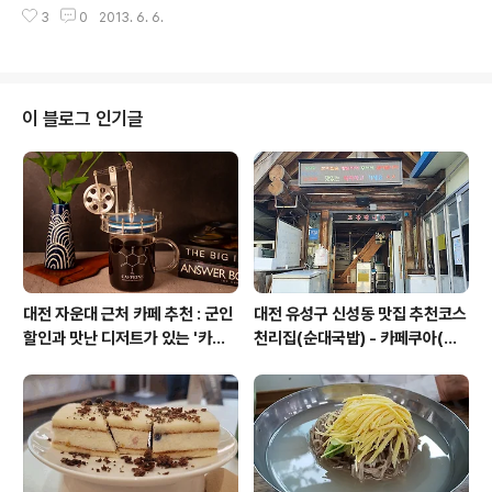
접수 - 안녕하세요. 송정현입니다. 현충일에 이런 뜻깊은
일하게 작업을 했고, 아직 1차 시안인..
3
0
2013. 6. 6.
공지를 하게 되어 기쁩니다.얼마 전, 서울과학기술대학교
와 함께 기업가정신 사진 공모전과 전시회를 성황리에 개
최하였습니다. 또한 몇 일 전, 서울대학교에서 열렸던 교육
부가 주최한 2013년 창업교육 및 창업문화 페스티벌 행사
에서도 사진 전시회 및 다큐 상영회를 가져 기업가정신과
이 블로그 인기글
창업분야 관계자분들로부터 많은 관심을 받았습니다. 해당
행사와는 별개로, 기업가정신 사진 전시회를 보다 풍성하
게 구성해보고 싶어서.. 각 분야의 전문가 분들께 몇몇 사진
작품들을 받아서 대한민국의 기업가정신 확산 활동을 지속
적으로 전개해나가고 싶습니다..
대전 자운대 근처 카페 추천 : 군인
대전 유성구 신성동 맛집 추천코스
할인과 맛난 디저트가 있는 '카페
천리집(순대국밥) - 카페쿠아(커
쿠아'
피)