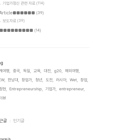
기업가정신 관련 자료
(114)
Article■■■■■■
(39)
보도자료
(39)
■■■■■■■■■
(14)
ag
계여행,
중국,
독일,
교육,
대전,
g20,
해외여행,
EW,
한남대,
창업가,
청년,
도전,
러시아,
Wet,
창업,
정현,
Entrepreneurship,
기업가,
entrepreneur,
터뷰,
근글
인기글