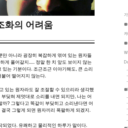
기
 조화의 어려움
■
카
■
W
뿐만 아니라 굉장히 복잡하게 엮여 있는 원자들
게 풀어갈지..... 정말 한 치 앞도 보이지 않는
D
고 있는 기분이다. 조근조근 이야기해도, 큰 소리
러붙어 떨어지지 않는다.
고 있는 원자라도 잘 조절할 수 있으리라 생각했
■
 부딪혀 제멋대로 소리를 내면 되지만,
나는 어
할까? 그렇다고 똑같이 부딪히고 소리낸다면 어
! 결국 그렇게 되면 원자끼리 폭팔하게 되겠지.
작되었다. 유쾌하고 물리적인 하루가 말이다.