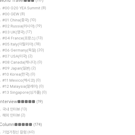
World Travel■■■
(117)
#00 G20 YEA Summit
(8)
#00 GEW
(8)
#01 China(중국)
(10)
#02 Russia(러시아)
(19)
#03 UK(영국)
(17)
#04 France(프랑스)
(13)
#05 Italy(이탈리아)
(18)
#06 Germany(독일)
(20)
#07 USA(미국)
(2)
#08 Canada(캐나다)
(0)
#09 Japan(일본)
(2)
#10 Korea(한국)
(0)
#11 Mexico(멕시코)
(0)
#12 Malaysia(말레이)
(0)
#13 Singapore(싱가폴)
(0)
Interview■■■■■
(19)
국내 인터뷰
(13)
해외 인터뷰
(2)
Column■■■■■
(174)
기업가정신 칼럼
(60)