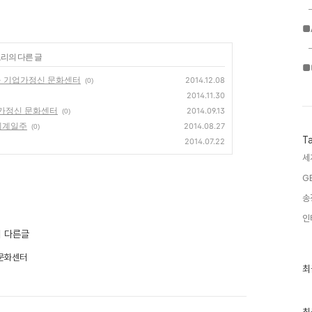
■
고리의 다른 글
■
 - 기업가정신 문화센터
2014.12.08
(0)
2014.11.30
업가정신 문화센터
2014.09.13
(0)
 세계일주
2014.08.27
(0)
T
2014.07.22
세
G
송
인
'의 다른글
 문화센터
최
최
근
글
과
인