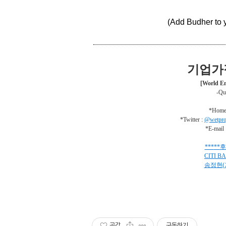
(Add Budher to 
기업가
[World En
-Que
*Home
*Twitter :
@wetpro
*E-mail 
***
**
후
CITI B
송정현(
공감
구독하기