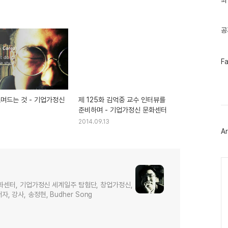
최
기
글
공
페
F
이
스
북
트
스며드는 것 - 기업가정신
제 125화 김억중 교수 인터뷰를
위
터
준비하며 - 기업가정신 문화센터
플
2014.09.13
러
Ar
그
인
Ca
화센터, 기업가정신 세계일주 탐험단, 창업가정신,
저자, 강사, 송정현, Budher Song