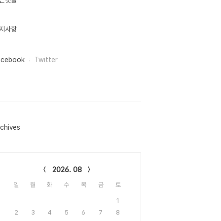
근댓글
지사항
acebook
Twitter
chives
lendar
2026. 08
일
월
화
수
목
금
토
1
2
3
4
5
6
7
8