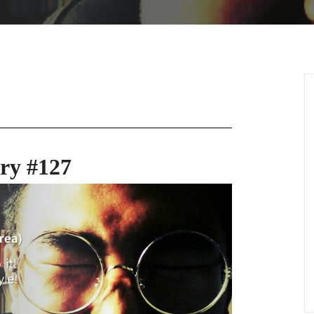
ry #127