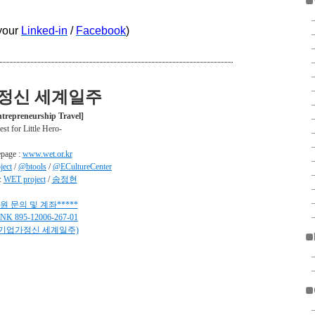
■
your
Linked-in
/
Facebook
)
정신 세계일주
trepreneurship Travel]
st for Little Hero-
page :
www.wet.or.kr
ject
/
@btools
/
@ECultureCenter
:
WET project
/
송정현
원 문의 및 계좌
*
*
***
ANK
895-12006-267-01
기업가정신 세계일주)
■
■