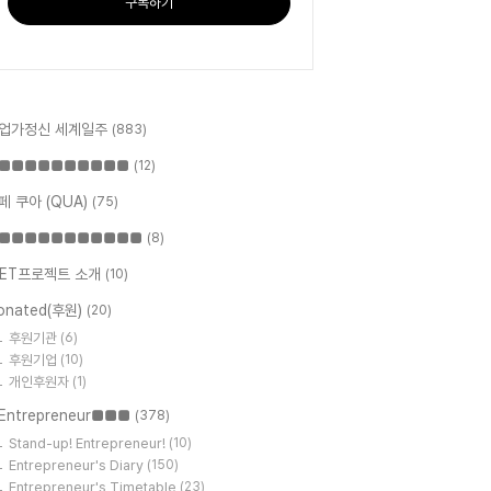
구독하기
업가정신 세계일주
(883)
■■■■■■■■■■
(12)
페 쿠아 (QUA)
(75)
■■■■■■■■■■■
(8)
ET프로젝트 소개
(10)
onated(후원)
(20)
후원기관
(6)
후원기업
(10)
개인후원자
(1)
Entrepreneur■■■
(378)
Stand-up! Entrepreneur!
(10)
Entrepreneur's Diary
(150)
Entrepreneur's Timetable
(23)