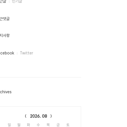
근글
인기글
근댓글
지사항
acebook
Twitter
chives
lendar
2026. 08
일
월
화
수
목
금
토