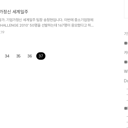
업가정신 세계일주
 참가. 기업가정신 세계일주 팀장 송정현입니다. 이번에 중소기업청에
HALLENGE 2010' 50명을 선발하는데 167명이 응모했다고 하는
 인원이 몰리는 바람에, 스탭으로 참여를 하고 다른 친구들에게 기회
.19
기
 스탭으로만 참여하고 싶다는 의사를 밝혔습니다. 그런데 최종 58명을
락을 받고, 저만 스탭으로 참관하는 것으로 해서 캠프 주최측과 상의
■
기회를 얻어서 무척 좋습니다...
카
34
35
36
37
■
W
D
■