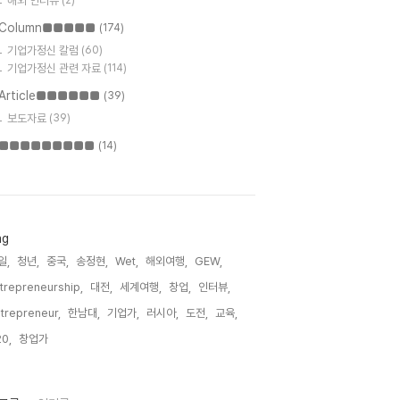
해외 인터뷰
(2)
Column■■■■■
(174)
기업가정신 칼럼
(60)
기업가정신 관련 자료
(114)
Article■■■■■■
(39)
보도자료
(39)
■■■■■■■■■
(14)
ag
일,
청년,
중국,
송정현,
Wet,
해외여행,
GEW,
trepreneurship,
대전,
세계여행,
창업,
인터뷰,
trepreneur,
한남대,
기업가,
러시아,
도전,
교육,
0,
창업가,