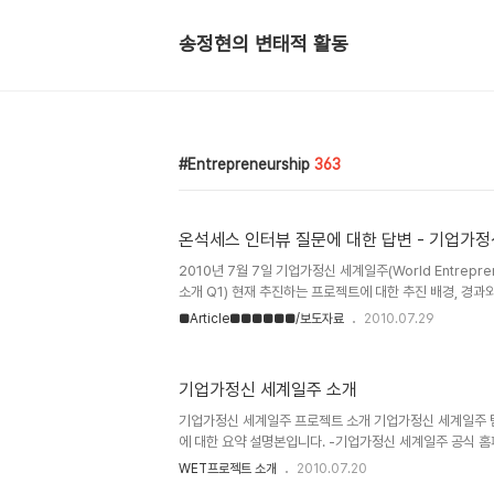
송정현의 변태적 활동
Entrepreneurship
363
온석세스 인터뷰 질문에 대한 답변 - 기업가
2010년 7월 7일 기업가정신 세계일주(World Entrepren
소개 Q1) 현재 추진하는 프로젝트에 대한 추진 배경, 경과
주(World Entrepreneurship Travel) 프로젝트에
■Article■■■■■■/보도자료
2010.07.29
과 패기가 넘치는 학생들로 구성된 저희 프로젝트 팀으로, 
리더들을 만나서 인터뷰를 하고, 생산된 컨텐츠를 SNS(Social
해 국내/외에 무료로 배포하여, 청년층의 도전정신 고취와 
기업가정신 세계일주 소개
로젝트입니다. 본 프로젝트 총 예산은 후원을 받아서 진행할
단계에서의 비용은 저와 부팀장인 윤승현군이 운..
기업가정신 세계일주 프로젝트 소개 기업가정신 세계일주 
에 대한 요약 설명본입니다. -기업가정신 세계일주 공식 홈페이지 
-기업가정신 세계일주 공식 트위터 http://www.twitter.c
WET프로젝트 소개
2010.07.20